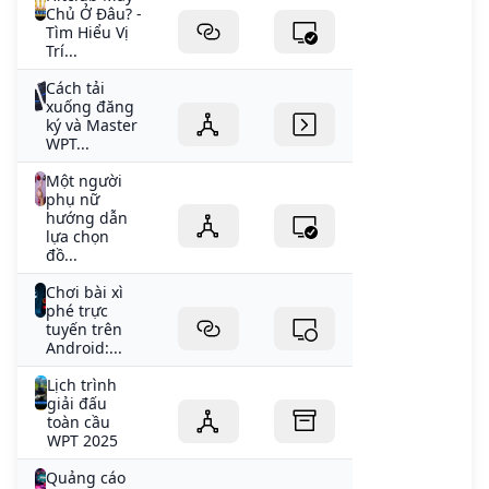
Chủ Ở Đâu? -
Tìm Hiểu Vị
Trí...
Cách tải
xuống đăng
ký và Master
WPT...
Một người
phụ nữ
hướng dẫn
lựa chọn
đồ...
Chơi bài xì
phé trực
tuyến trên
Android:...
Lịch trình
giải đấu
toàn cầu
WPT 2025
Quảng cáo