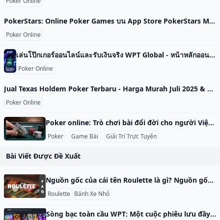
Poker Online
‎PokerStars: Online Poker Games บน App Store PokerStars Mobile: get ready to play poker with millions of players. With Texas Hold’em, Omaha and more, now’s the time to enter the world of online poker. HO… Stars Mobile Limited #122 ด้านเกมคาสิโน 4.7 • 689 รายการจัดอันดับ ฟรี PokerStars Mobile: get ready to play poker with millions of players. With Texas Hold’em, Omaha and more, now’s the time to enter the world of online poker. HOW TO ENJOY OUR POKER GAMESDownload the app.
Poker Online
เล่นโป๊กเกอร์ออนไลน์และรับเงินจริง WPT Global - หน้าหลักออนไลน์ของ World Poker Tour - นำทัวร์นาเมนต์โป๊กเกอร์ออนไลน์ที่ปลอดภัยที่สุดและเกมเงินจริงมาให้คุณ กฎของโป๊กเกอร์ กฎการแข่งขัน คำศัพท์โป๊กเกอร์ Texas Hold’em PLO Short Deck Global Spins Mystery Bounty ประกันภัย Reveal Hands Rabbit Hunt ขยายเวลา การเดิมพัน HOLE CARD Gift Fest Jackpots หน้าหลักออนไลน์ของ World Poker Tour ที่ซึ่งตำนานได้บรรจบกับการปฏิวัติ เข้าร่วมสังคมการเล่นไพ่ใหญ่ที่สุดของโลก ของผู้เล่นเกมเงินสด 20 ปีที่ดีเยี่ยมที่สุด WPT เป็นหนึ่งในชื่อโป๊กเกอร์ที่โดดเด่นที่สุด แบรนด์โป๊กเกอร์ชั้นนําทั่วโลกในช่วง 20 ปีที่ผ่านมาและการนับ สนามเล่นสำหรับระดับสกิลทั้งหมด ซอฟต์แวร์ WPT Global ที่เป็นนวัตกรรมใหม่ช่วยให้มีผู้เล่นมืออาชีพเพียงสองคนต่อโต๊ะเกมเงินสด หมายความว่าผู้เล่นทุกระดับมีสถานที่ที่ดีที่สุดในการเรียนรู้ เล่น ปรับปรุง และชนะ ไม่อนุญาตให้ใช้โปรแกรมอัตโนมัติและการโกงใด ๆ 24/7 ติดตามการเฝ้าระวังผู้ฉ้อโกงและโปรแกรมบอท การตรวจจับ AI ที่ขับเคลื่อนด้วยข้อมูลพร้อมกับทฤษฎีเกมจะช่วยกำจัดบอทและการสมรู้ร่วมคิดเพื่อให้คุณสามารถเพลิดเพลินไปกับสภาพแวดล้อมเกมที่ปลอดภัยและยุติธรรม WPT เป็นหนึ่งในชื่อโป๊กเกอร์ที่โดดเด่นที่สุด แบรนด์โป๊กเกอร์ชั้นนําทั่วโลกในช่วง 20 ปีที่ผ่านมาและการนับ ซอฟต์แวร์ WPT Global ที่เป็นนวัตกรรมใหม่ช่วยให้มีผู้เล่นมืออาชีพเพียงสองคนต่อโต๊ะเกมเงินสด หมายความว่าผู้เล่นทุกระดับมีสถานที่ที่ดีที่สุดในการเรียนรู้ เล่น ปรับปรุง และชนะ
Poker Online
Jual Texas Holdem Poker Terbaru - Harga Murah Juli 2025 & Cicil 0% Beli Texas Holdem Poker terbaru harga murah Juli 2025 di Tokopedia! ∙ Promo Pengguna Baru ∙ Kurir Instan ∙ Bebas Ongkir ∙ Cicilan 0%. KategoriMainan & HobiBoard GamePermainan KartuRumah TanggaKebersihanDekorasiTempat Penyimpanan
Poker Online
Poker online: Trò chơi bài đổi đời cho người Việt Poker online là một trong những trò chơi bài phổ biến và thu hút đông đảo người chơi tại Việt Nam cũng như trên toàn thế giới. Trò chơi này không chỉ mang lại sự giải trí mà còn là cơ hội để người chơi thử thách tư duy, chiến lược và kỹ năng quản lý tâm lý. Lợi ích của việc chơi poker online Tiện lợi: Người chơi có thể tham gia bất cứ lúc nào và ở đâu chỉ với một chiếc điện thoại hoặc máy tính có kết nối internet.
Poker
Game Bài
Giải Trí Trực Tuyến
Bài Viết Được Đề Xuất
Nguồn gốc của cái tên Roulette là gì? Nguồn gốc của cái tên Roulette là gì? Nguồn gốc của cái tên ârouletteâ là tiếng Pháp và nó có nghĩa là “bánh xe nhỏ”. Cái tên này bắt nguồn từ thực tế là trò chơi được chơi trên một bánh xe nhỏ quay xung quanh, người chơi đặt cược vào vị trí quả bóng sẽ rơi xuống. Từ ârouletteâ lần đầu tiên được sử dụng trong bối cảnh hiện tại của nó vào thế kỷ 18, mặc dù bản thân trò chơi này đã xuất hiện sớm hơn nhiều.
Roulette
Bánh Xe Nhỏ
Sòng bạc toàn cầu WPT: Một cuộc phiêu lưu đầy thú vị Nếu bạn đã nhận được những cú đá của mình với hành động poker của WPT Global, nhưng bạn cảm thấy bạn muốn có nhiều cách để có một vụ nổ (với tiềm năng để có thêm một số tiền mặt) thì sòng bạc toàn cầu WPT có thể nằm ngay trên đường phố của bạn. Đó là một khu vực sòng bạc trực tuyến ẩn trong cùng một ứng dụng (hoặc trang web) nơi bạn chơi các giải đấu poker yêu thích của mình.