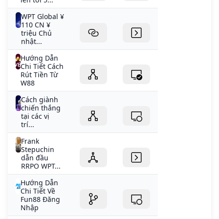
WPT Global ¥
110 CN ¥
triệu Chủ
nhật...
Hướng Dẫn
Chi Tiết Cách
Rút Tiền Từ
W88
Cách giành
chiến thắng
tại các vị
trí...
Frank
Stepuchin
dẫn đầu
RRPO WPT...
Hướng Dẫn
Chi Tiết Về
Fun88 Đăng
Nhập