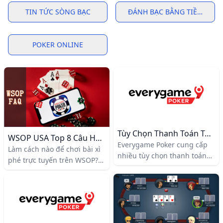
TIN TỨC SÒNG BẠC
ĐÁNH BẠC BẰNG TIỀN THẬT
POKER ONLINE
Tùy Chọn Thanh Toán Tại EVERYGAME Poker: Giao Dịch Nhanh Chóng Và Dễ Dàng
WSOP USA Top 8 Câu Hỏi Thường Gặp
Everygame Poker cung cấp
Làm cách nào để chơi bài xì
nhiều tùy chọn thanh toán
phé trực tuyến trên WSOP?
toàn diện để tạo điều kiện
Bạn có thể chơi bài xì phé
cho người chơi gửi và rút
trực tuyến tại Hoa Kỳ thông
tiền dễ dàng. Cho dù bạn
qua trang web này là hợp
thích phương thức ngân
pháp ở Nevada, New Jersey,
hàng truyền thống hay Ví
Michigan và Pennsylvania.
điện tử và tiền điện tử hiện