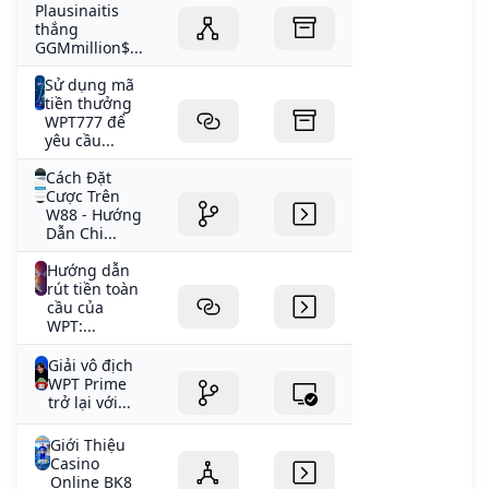
Plausinaitis
thắng
GGMmillion$...
Sử dụng mã
tiền thưởng
WPT777 để
yêu cầu...
Cách Đặt
Cược Trên
W88 - Hướng
Dẫn Chi...
Hướng dẫn
rút tiền toàn
cầu của
WPT:...
Giải vô địch
WPT Prime
trở lại với...
Giới Thiệu
Casino
Online BK8