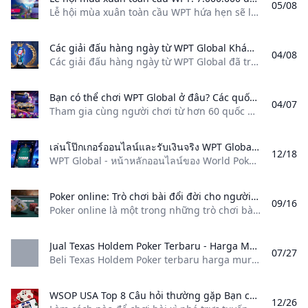
05/08
Lễ hội mùa xuân toàn cầu WPT hứa hẹn sẽ là một trong những sự kiện poker trực tuyến tuyệt vời nhất trong năm và cung cấp cho bạn cơ hội chiến đấu với cảm giác khi bạn chiến đấu để giành được một phần của một giải thưởng được đảm bảo đáng kinh ngạc trị giá 7 triệu đô la! Lễ hội diễn ra từ ngày 5 tháng 5 đến ngày 26 tháng 5, với các giải đấu cho người chơi thuộc mọi cấp độ kỹ năng.
Các giải đấu hàng ngày từ WPT Global Khám phá các giải đấu hàng ngày của WPT Global: Các sự kiện hàng ngày các giải thưởng được bảo đảm mua đa dạng và bảo mật mạnh mẽ trong môi trường du lịch poker thế giới đáng tin cậy.
04/08
Các giải đấu hàng ngày từ WPT Global đã trở thành một vật cố định cho người chơi đang tìm kiếm sự cạnh tranh chất lượng, ổn định trong lĩnh vực trực tuyến. Các trò chơi rủi ro cộng với tập trung vào các sự kiện gần hơn đáng kể đến hàng ngày, cho phép người chơi thường xuyên kiểm tra kỹ năng cửa hàng của họ để lấy tiền mặt và giải thưởng.
Bạn có thể chơi WPT Global ở đâu? Các quốc gia được hỗ trợ & nổi bật nền tảng Khám phá những quốc gia nào hỗ trợ WPT Global và tìm hiểu về các trò chơi poker và sòng bạc của mình. Khám phá lý do tại sao nó là một tên tuổi hàng đầu trong trò chơi trực tuyến với di sản 20 năm.
04/07
Tham gia cùng người chơi từ hơn 60 quốc gia trên thế giới, WPT Global đã xây dựng một trong những cái tên có uy tín nhất trong trò chơi trực tuyến. Điều này bao gồm: **Bắc Mỹ:**Canada, Hoa Kỳ **Châu Âu:**Vương quốc Anh, Đức, Pháp, Ý, Tây Ban Nha, Hà Lan, Bỉ, Thụy Sĩ, Áo, Ireland, Bồ Đào Nha, Thụy Điển, Na Uy, Đan Mạch, Phần Lan, Ba Lan, Cộng hòa Séc, Hungary, Romania, Bulgaria, Hy Lạp, Cyprus, Thổ Nhĩ Kỳ **Châu Á:**Nhật Bản, Hàn Quốc, Singapore, Hồng Kông, Đài Loan, Ấn Độ, Malaysia, Indonesia, Philippines, Thái Lan, Việt Nam **Châu Đại Dương:**Úc, New Zealand **Mỹ Latinh:**Brazil, Mexico, Argentina, Chile, Colombia, Costa Rica, Panama **Châu Phi & Trung Đông:**Nam Phi, Nigeria, Ai Cập, Các Tiểu vương quốc Ả Rập Thống nhất, Ả Rập Saudi, Israel WPT Global là tất cả về các tùy chọn chơi game ở cốt lõi của nó.
เล่นโป๊กเกอร์ออนไลน์และรับเงินจริง WPT Global - หน้าหลักออนไลน์ของ World Poker Tour - นำทัวร์นาเมนต์โป๊กเกอร์ออนไลน์ที่ปลอดภัยที่สุดและเกมเงินจริงมาให้คุณ
12/18
WPT Global - หน้าหลักออนไลน์ของ World Poker Tour - นำทัวร์นาเมนต์โป๊กเกอร์ออนไลน์ที่ปลอดภัยที่สุดและเกมเงินจริงมาให้คุณ กฎของโป๊กเกอร์ กฎการแข่งขัน คำศัพท์โป๊กเกอร์ Texas Hold’em PLO Short Deck Global Spins Mystery Bounty ประกันภัย Reveal Hands Rabbit Hunt ขยายเวลา การเดิมพัน HOLE CARD Gift Fest Jackpots หน้าหลักออนไลน์ของ World Poker Tour ที่ซึ่งตำนานได้บรรจบกับการปฏิวัติ เข้าร่วมสังคมการเล่นไพ่ใหญ่ที่สุดของโลก ของผู้เล่นเกมเงินสด 20 ปีที่ดีเยี่ยมที่สุด WPT เป็นหนึ่งในชื่อโป๊กเกอร์ที่โดดเด่นที่สุด แบรนด์โป๊กเกอร์ชั้นนําทั่วโลกในช่วง 20 ปีที่ผ่านมาและการนับ สนามเล่นสำหรับระดับสกิลทั้งหมด ซอฟต์แวร์ WPT Global ที่เป็นนวัตกรรมใหม่ช่วยให้มีผู้เล่นมืออาชีพเพียงสองคนต่อโต๊ะเกมเงินสด หมายความว่าผู้เล่นทุกระดับมีสถานที่ที่ดีที่สุดในการเรียนรู้ เล่น ปรับปรุง และชนะ ไม่อนุญาตให้ใช้โปรแกรมอัตโนมัติและการโกงใด ๆ 24/7 ติดตามการเฝ้าระวังผู้ฉ้อโกงและโปรแกรมบอท การตรวจจับ AI ที่ขับเคลื่อนด้วยข้อมูลพร้อมกับทฤษฎีเกมจะช่วยกำจัดบอทและการสมรู้ร่วมคิดเพื่อให้คุณสามารถเพลิดเพลินไปกับสภาพแวดล้อมเกมที่ปลอดภัยและยุติธรรม WPT เป็นหนึ่งในชื่อโป๊กเกอร์ที่โดดเด่นที่สุด แบรนด์โป๊กเกอร์ชั้นนําทั่วโลกในช่วง 20 ปีที่ผ่านมาและการนับ ซอฟต์แวร์ WPT Global ที่เป็นนวัตกรรมใหม่ช่วยให้มีผู้เล่นมืออาชีพเพียงสองคนต่อโต๊ะเกมเงินสด หมายความว่าผู้เล่นทุกระดับมีสถานที่ที่ดีที่สุดในการเรียนรู้ เล่น ปรับปรุง และชนะ
Poker online: Trò chơi bài đổi đời cho người Việt Tìm hiểu chi tiết về poker online từ lợi ích cách chơi đến các lưu ý quan trọng giúp người chơi Việt nâng cao kỹ năng và tránh rủi ro. Poker online không chỉ là trò chơi giải trí mà còn là cơ hội phát triển chiến thuật và tài chính cá nhân.
09/16
Poker online là một trong những trò chơi bài phổ biến và thu hút đông đảo người chơi tại Việt Nam cũng như trên toàn thế giới. Trò chơi này không chỉ mang lại sự giải trí mà còn là cơ hội để người chơi thử thách tư duy, chiến lược và kỹ năng quản lý tâm lý. Lợi ích của việc chơi poker online Tiện lợi: Người chơi có thể tham gia bất cứ lúc nào và ở đâu chỉ với một chiếc điện thoại hoặc máy tính có kết nối internet.
Jual Texas Holdem Poker Terbaru - Harga Murah Juli 2025 & Cicil 0% Beli Texas Holdem Poker terbaru harga murah Juli 2025 di Tokopedia! ∙ Promo Pengguna Baru ∙ Kurir Instan ∙ Bebas Ongkir ∙ Cicilan 0%.
07/27
Beli Texas Holdem Poker terbaru harga murah Juli 2025 di Tokopedia! ∙ Promo Pengguna Baru ∙ Kurir Instan ∙ Bebas Ongkir ∙ Cicilan 0%. KategoriMainan & HobiBoard GamePermainan KartuRumah TanggaKebersihanDekorasiTempat Penyimpanan
WSOP USA Top 8 Câu hỏi thường gặp Bạn có thể chơi bài xì phé trực tuyến tại Hoa Kỳ thông qua WSOP.com trang web này là hợp pháp ở Nevada New Jersey Michigan và Pennsylvania.
12/26