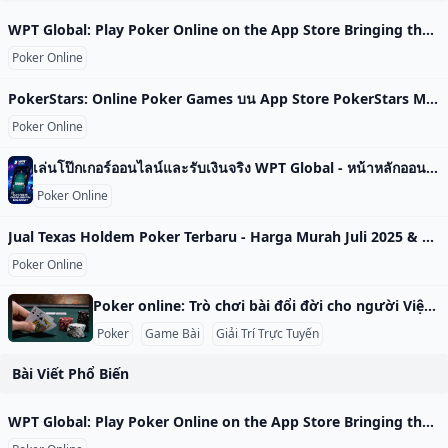
‎WPT Global: Play Poker Online on the App Store Bringing the world to the World Poker Tour, we are WPT Global. Download our app today to play your favourite poker games, enjoy exciting Casino action, get in… Poker Tournaments & Card Games WPT Global #24 in Casino Free FairGame AI technology guarantees a great game on WPT Global!Bringing the world to the World Poker Tour, we are WPT Global. Download our app today to play your favourite poker games, enjoy exciting Casino action, get in the action with our Sportsbook and win trips around the globe to play poker.
Poker Online
‎PokerStars: Online Poker Games บน App Store PokerStars Mobile: get ready to play poker with millions of players. With Texas Hold’em, Omaha and more, now’s the time to enter the world of online poker. HO… Stars Mobile Limited #122 ด้านเกมคาสิโน 4.7 • 689 รายการจัดอันดับ ฟรี PokerStars Mobile: get ready to play poker with millions of players. With Texas Hold’em, Omaha and more, now’s the time to enter the world of online poker. HOW TO ENJOY OUR POKER GAMESDownload the app.
Poker Online
เล่นโป๊กเกอร์ออนไลน์และรับเงินจริง WPT Global - หน้าหลักออนไลน์ของ World Poker Tour - นำทัวร์นาเมนต์โป๊กเกอร์ออนไลน์ที่ปลอดภัยที่สุดและเกมเงินจริงมาให้คุณ กฎของโป๊กเกอร์ กฎการแข่งขัน คำศัพท์โป๊กเกอร์ Texas Hold’em PLO Short Deck Global Spins Mystery Bounty ประกันภัย Reveal Hands Rabbit Hunt ขยายเวลา การเดิมพัน HOLE CARD Gift Fest Jackpots หน้าหลักออนไลน์ของ World Poker Tour ที่ซึ่งตำนานได้บรรจบกับการปฏิวัติ เข้าร่วมสังคมการเล่นไพ่ใหญ่ที่สุดของโลก ของผู้เล่นเกมเงินสด 20 ปีที่ดีเยี่ยมที่สุด WPT เป็นหนึ่งในชื่อโป๊กเกอร์ที่โดดเด่นที่สุด แบรนด์โป๊กเกอร์ชั้นนําทั่วโลกในช่วง 20 ปีที่ผ่านมาและการนับ สนามเล่นสำหรับระดับสกิลทั้งหมด ซอฟต์แวร์ WPT Global ที่เป็นนวัตกรรมใหม่ช่วยให้มีผู้เล่นมืออาชีพเพียงสองคนต่อโต๊ะเกมเงินสด หมายความว่าผู้เล่นทุกระดับมีสถานที่ที่ดีที่สุดในการเรียนรู้ เล่น ปรับปรุง และชนะ ไม่อนุญาตให้ใช้โปรแกรมอัตโนมัติและการโกงใด ๆ 24/7 ติดตามการเฝ้าระวังผู้ฉ้อโกงและโปรแกรมบอท การตรวจจับ AI ที่ขับเคลื่อนด้วยข้อมูลพร้อมกับทฤษฎีเกมจะช่วยกำจัดบอทและการสมรู้ร่วมคิดเพื่อให้คุณสามารถเพลิดเพลินไปกับสภาพแวดล้อมเกมที่ปลอดภัยและยุติธรรม WPT เป็นหนึ่งในชื่อโป๊กเกอร์ที่โดดเด่นที่สุด แบรนด์โป๊กเกอร์ชั้นนําทั่วโลกในช่วง 20 ปีที่ผ่านมาและการนับ ซอฟต์แวร์ WPT Global ที่เป็นนวัตกรรมใหม่ช่วยให้มีผู้เล่นมืออาชีพเพียงสองคนต่อโต๊ะเกมเงินสด หมายความว่าผู้เล่นทุกระดับมีสถานที่ที่ดีที่สุดในการเรียนรู้ เล่น ปรับปรุง และชนะ
Poker Online
Jual Texas Holdem Poker Terbaru - Harga Murah Juli 2025 & Cicil 0% Beli Texas Holdem Poker terbaru harga murah Juli 2025 di Tokopedia! ∙ Promo Pengguna Baru ∙ Kurir Instan ∙ Bebas Ongkir ∙ Cicilan 0%. KategoriMainan & HobiBoard GamePermainan KartuRumah TanggaKebersihanDekorasiTempat Penyimpanan
Poker Online
Poker online: Trò chơi bài đổi đời cho người Việt Poker online là một trong những trò chơi bài phổ biến và thu hút đông đảo người chơi tại Việt Nam cũng như trên toàn thế giới. Trò chơi này không chỉ mang lại sự giải trí mà còn là cơ hội để người chơi thử thách tư duy, chiến lược và kỹ năng quản lý tâm lý. Lợi ích của việc chơi poker online Tiện lợi: Người chơi có thể tham gia bất cứ lúc nào và ở đâu chỉ với một chiếc điện thoại hoặc máy tính có kết nối internet.
Poker
Game Bài
Giải Trí Trực Tuyến
Bài Viết Phổ Biến
‎WPT Global: Play Poker Online on the App Store Bringing the world to the World Poker Tour, we are WPT Global. Download our app today to play your favourite poker games, enjoy exciting Casino action, get in… Poker Tournaments & Card Games WPT Global #24 in Casino Free FairGame AI technology guarantees a great game on WPT Global!Bringing the world to the World Poker Tour, we are WPT Global. Download our app today to play your favourite poker games, enjoy exciting Casino action, get in the action with our Sportsbook and win trips around the globe to play poker.