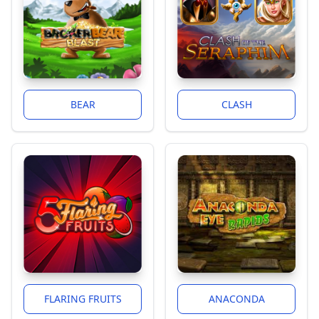
BEAR
CLASH
FLARING FRUITS
ANACONDA