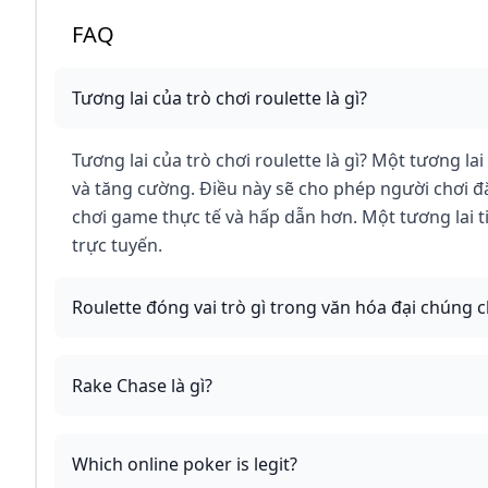
FAQ
Tương lai của trò chơi roulette là gì?
Tương lai của trò chơi roulette là gì? Một tương la
và tăng cường. Điều này sẽ cho phép người chơi 
chơi game thực tế và hấp dẫn hơn. Một tương lai ti
trực tuyến.
Roulette đóng vai trò gì trong văn hóa đại chúng
Rake Chase là gì?
Which online poker is legit?