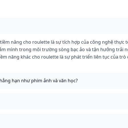
i tiềm năng cho roulette là sự tích hợp của công nghệ thực t
đắm mình trong môi trường sòng bạc ảo và tận hưởng trải 
ềm năng khác cho roulette là sự phát triển liên tục của trò 
 chẳng hạn như phim ảnh và văn học?