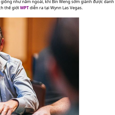
g giống như năm ngoái, khi Bin Weng sớm giành được danh 
ch thế giới
WPT
diễn ra tại Wynn Las Vegas.