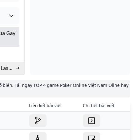
ua Gay
 Las
biến. Tải ngay TOP 4 game Poker Online Việt Nam Oline hay
Liên kết bài viết
Chi tiết bài viết