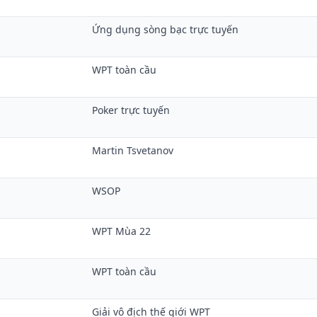
Ứng dụng sòng bạc trực tuyến
WPT toàn cầu
Poker trực tuyến
Martin Tsvetanov
WSOP
WPT Mùa 22
WPT toàn cầu
Giải vô địch thế giới WPT