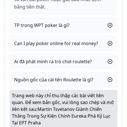
bằng tiền thật.
TP trong WPT poker là gì?
Can I play poker online for real money?
Ai đã phát minh ra trò chơi roulette?
Nguồn gốc của cái tên Roulette là gì?
Trang web này chỉ thu thập các bài viết liên
quan. Để xem bản gốc, vui lòng sao chép và mở
liên kết sau:
Martin Tsvetanov Giành Chiến
Thắng Trong Sự Kiện Chính Eureka Phá Kỷ Lục
Tại EPT Praha