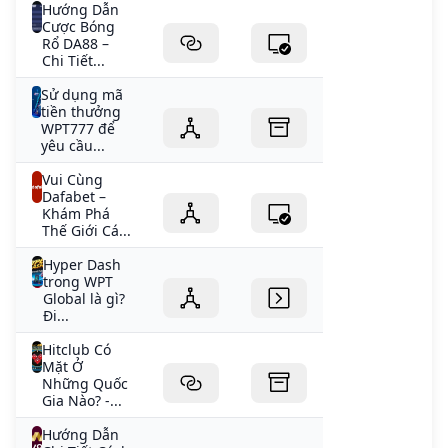
Hướng Dẫn
Cược Bóng
Rổ DA88 –
Chi Tiết...
Sử dụng mã
tiền thưởng
WPT777 để
yêu cầu...
Vui Cùng
Dafabet –
Khám Phá
Thế Giới Cá...
Hyper Dash
trong WPT
Global là gì?
Đi...
Hitclub Có
Mặt Ở
Những Quốc
Gia Nào? -...
Hướng Dẫn