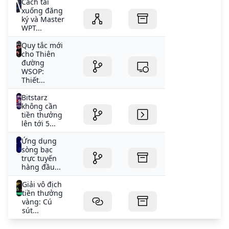
Cách tải
xuống đăng
ký và Master
WPT...
Quy tắc mới
cho Thiên
đường
WSOP:
Thiết...
Bitstarz
không cần
tiền thưởng
lên tới 5...
Ứng dụng
sòng bạc
trực tuyến
hàng đầu...
Giải vô địch
tiền thưởng
vàng: Cú
sút...