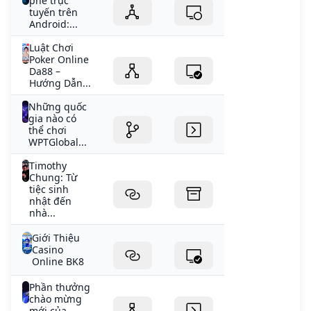
phé trực
tuyến trên
Android:...
Luật Chơi
Poker Online
Da88 –
Hướng Dẫn...
Những quốc
gia nào có
thể chơi
WPTGlobal...
Timothy
Chung: Từ
tiệc sinh
nhật đến
nhà...
Giới Thiệu
Casino
Online BK8
Phần thưởng
chào mừng
mới của