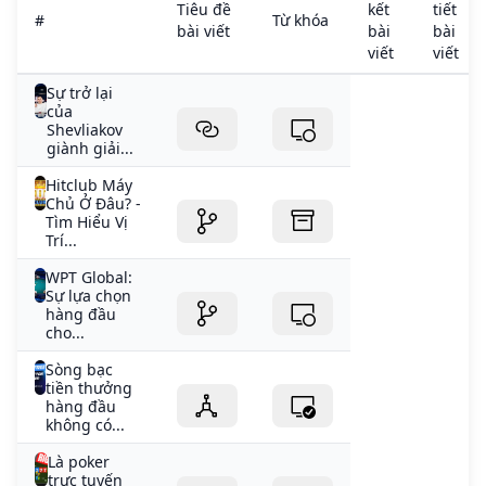
Tiêu đề
kết
tiết
#
Từ khóa
bài viết
bài
bài
viết
viết
Sự trở lại
của
Shevliakov
giành giải...
Hitclub Máy
Chủ Ở Đâu? -
Tìm Hiểu Vị
Trí...
WPT Global:
Sự lựa chọn
hàng đầu
cho...
Sòng bạc
tiền thưởng
hàng đầu
không có...
Là poker
trực tuyến