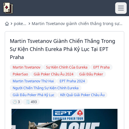
Ope
poker
Martin Tsvetanov giành chiến thắng trong sự
Home
online
kiện chính Eureka phá kỷ lục tại EPT Praha
Martin Tsvetanov Giành Chiến Thắng Trong
Sự Kiện Chính Eureka Phá Kỷ Lục Tại EPT
Praha
Martin Tsvetanov
Sự Kiện Chính Của Eureka
EPT Praha
PokerSao
Giải Poker Châu Âu 2024
Giải Đấu Poker
Martin Tsvetanov Thứ Hai
EPT Praha 2024
Người Chiến Thắng Sự Kiện Chính Eureka
Giải Đấu Poker Phá Kỷ Lục
Kết Quả Giải Poker Châu Âu
🕒 3
🗒️ 493