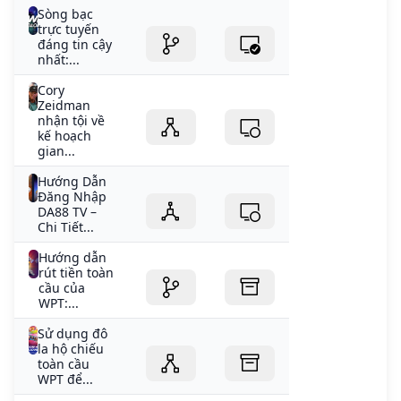
Sòng bạc
trực tuyến
đáng tin cậy
nhất:...
Cory
Zeidman
nhận tội về
kế hoạch
gian...
Hướng Dẫn
Đăng Nhập
DA88 TV –
Chi Tiết...
Hướng dẫn
rút tiền toàn
cầu của
WPT:...
Sử dụng đô
la hộ chiếu
toàn cầu
WPT để...