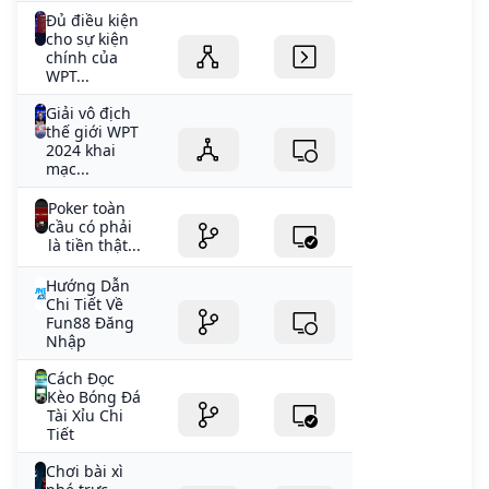
Đủ điều kiện
cho sự kiện
chính của
WPT...
Giải vô địch
thế giới WPT
2024 khai
mạc...
Poker toàn
cầu có phải
là tiền thật...
Hướng Dẫn
Chi Tiết Về
Fun88 Đăng
Nhập
Cách Đọc
Kèo Bóng Đá
Tài Xỉu Chi
Tiết
Chơi bài xì