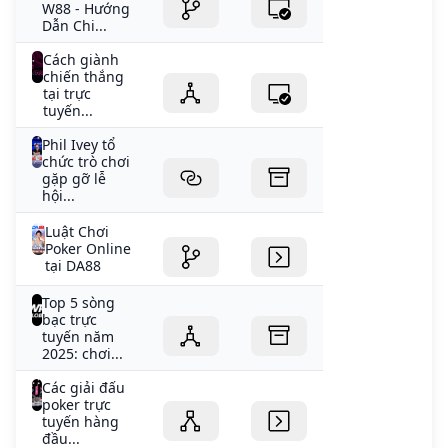
W88 - Hướng
Dẫn Chi...
Cách giành
chiến thắng
tại trực
tuyến...
Phil Ivey tổ
chức trò chơi
gặp gỡ lễ
hội...
Luật Chơi
Poker Online
tại DA88
Top 5 sòng
bạc trực
tuyến năm
2025: chơi...
Các giải đấu
poker trực
tuyến hàng
đầu...