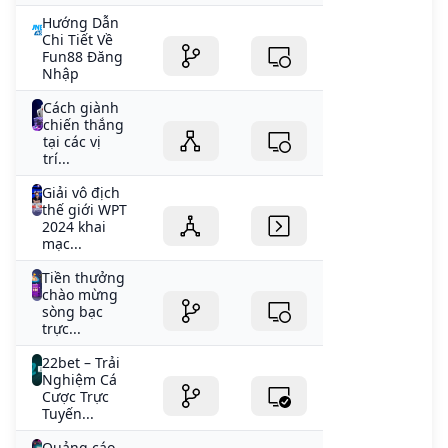
Hướng Dẫn
Chi Tiết Về
Fun88 Đăng
Nhập
Cách giành
chiến thắng
tại các vị
trí...
Giải vô địch
thế giới WPT
2024 khai
mạc...
Tiền thưởng
chào mừng
sòng bạc
trực...
22bet – Trải
Nghiệm Cá
Cược Trực
Tuyến...
Quảng cáo