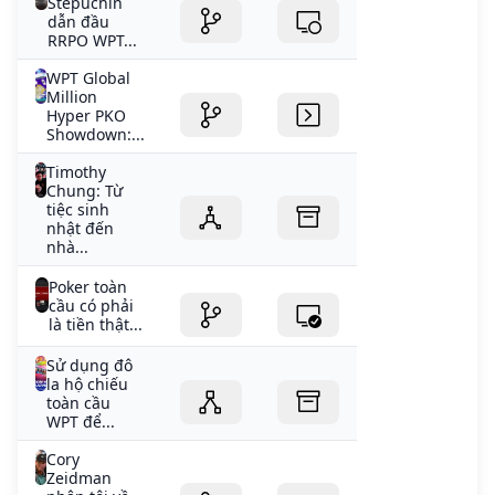
Stepuchin
dẫn đầu
RRPO WPT...
WPT Global
Million
Hyper PKO
Showdown:...
Timothy
Chung: Từ
tiệc sinh
nhật đến
nhà...
Poker toàn
cầu có phải
là tiền thật...
Sử dụng đô
la hộ chiếu
toàn cầu
WPT để...
Cory
Zeidman