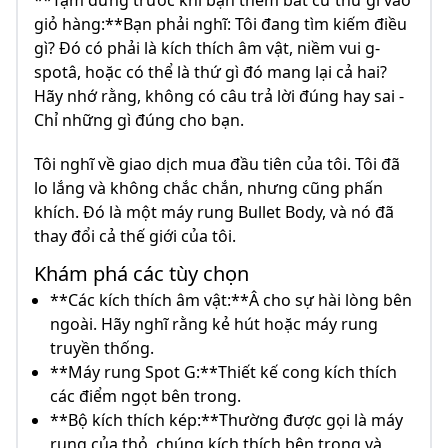
**Tạm dừng trước khi bạn thêm bất cứ thứ gì vào
giỏ hàng:**Bạn phải nghĩ: Tôi đang tìm kiếm điều
gì? Đó có phải là kích thích âm vật, niềm vui g-
spotâ, hoặc có thể là thứ gì đó mang lại cả hai?
Hãy nhớ rằng, không có câu trả lời đúng hay sai -
Chỉ những gì đúng cho bạn.
Tôi nghĩ về giao dịch mua đầu tiên của tôi. Tôi đã
lo lắng và không chắc chắn, nhưng cũng phấn
khích. Đó là một máy rung Bullet Body, và nó đã
thay đổi cả thế giới của tôi.
Khám phá các tùy chọn
**Các kích thích âm vật:**Â cho sự hài lòng bên
ngoài. Hãy nghĩ rằng kẻ hút hoặc máy rung
truyền thống.
**Máy rung Spot G:**Thiết kế cong kích thích
các điểm ngọt bên trong.
**Bộ kích thích kép:**Thường được gọi là máy
rung của thỏ, chúng kích thích bên trong và