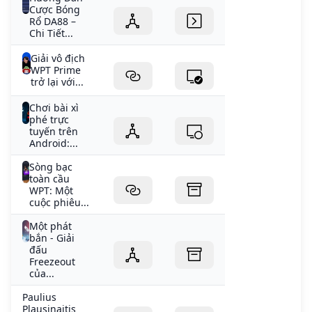
Cược Bóng
Rổ DA88 –
Chi Tiết...
Giải vô địch
WPT Prime
trở lại với...
Chơi bài xì
phé trực
tuyến trên
Android:...
Sòng bạc
toàn cầu
WPT: Một
cuộc phiêu...
Một phát
bắn - Giải
đấu
Freezeout
của...
Paulius
Plausinaitis