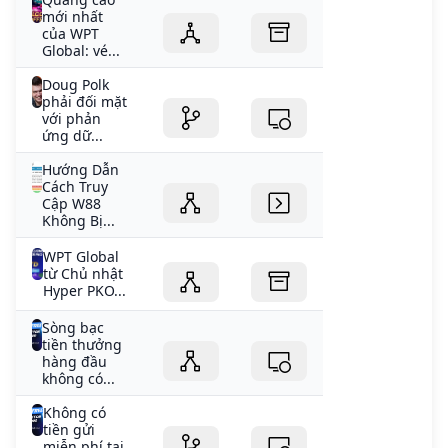
mới nhất
của WPT
Global: vé...
Doug Polk
phải đối mặt
với phản
ứng dữ...
Hướng Dẫn
Cách Truy
Cập W88
Không Bị...
WPT Global
từ Chủ nhật
Hyper PKO...
Sòng bạc
tiền thưởng
hàng đầu
không có...
Không có
tiền gửi
miễn phí tại