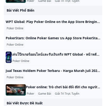
Poker
Game Bài
Giải Trí Trực Tuyến
Bài Viết Phổ Biến
‎WPT Global: Play Poker Online on the App Store Bringing the world to the World Poker Tour, we are WPT Global. Download our app today to play your favourite poker games, enjoy exciting Casino action, get in… Poker Tournaments & Card Games WPT Global #24 in Casino Free FairGame AI technology guarantees a great game on WPT Global!Bringing the world to the World Poker Tour, we are WPT Global. Download our app today to play your favourite poker games, enjoy exciting Casino action, get in the action with our Sportsbook and win trips around the globe to play poker.
Poker Online
‎PokerStars: Online Poker Games บน App Store PokerStars Mobile: get ready to play poker with millions of players. With Texas Hold’em, Omaha and more, now’s the time to enter the world of online poker. HO… Stars Mobile Limited #122 ด้านเกมคาสิโน 4.7 • 689 รายการจัดอันดับ ฟรี PokerStars Mobile: get ready to play poker with millions of players. With Texas Hold’em, Omaha and more, now’s the time to enter the world of online poker. HOW TO ENJOY OUR POKER GAMESDownload the app.
Poker Online
เล่นโป๊กเกอร์ออนไลน์และรับเงินจริง WPT Global - หน้าหลักออนไลน์ของ World Poker Tour - นำทัวร์นาเมนต์โป๊กเกอร์ออนไลน์ที่ปลอดภัยที่สุดและเกมเงินจริงมาให้คุณ กฎของโป๊กเกอร์ กฎการแข่งขัน คำศัพท์โป๊กเกอร์ Texas Hold’em PLO Short Deck Global Spins Mystery Bounty ประกันภัย Reveal Hands Rabbit Hunt ขยายเวลา การเดิมพัน HOLE CARD Gift Fest Jackpots หน้าหลักออนไลน์ของ World Poker Tour ที่ซึ่งตำนานได้บรรจบกับการปฏิวัติ เข้าร่วมสังคมการเล่นไพ่ใหญ่ที่สุดของโลก ของผู้เล่นเกมเงินสด 20 ปีที่ดีเยี่ยมที่สุด WPT เป็นหนึ่งในชื่อโป๊กเกอร์ที่โดดเด่นที่สุด แบรนด์โป๊กเกอร์ชั้นนําทั่วโลกในช่วง 20 ปีที่ผ่านมาและการนับ สนามเล่นสำหรับระดับสกิลทั้งหมด ซอฟต์แวร์ WPT Global ที่เป็นนวัตกรรมใหม่ช่วยให้มีผู้เล่นมืออาชีพเพียงสองคนต่อโต๊ะเกมเงินสด หมายความว่าผู้เล่นทุกระดับมีสถานที่ที่ดีที่สุดในการเรียนรู้ เล่น ปรับปรุง และชนะ ไม่อนุญาตให้ใช้โปรแกรมอัตโนมัติและการโกงใด ๆ 24/7 ติดตามการเฝ้าระวังผู้ฉ้อโกงและโปรแกรมบอท การตรวจจับ AI ที่ขับเคลื่อนด้วยข้อมูลพร้อมกับทฤษฎีเกมจะช่วยกำจัดบอทและการสมรู้ร่วมคิดเพื่อให้คุณสามารถเพลิดเพลินไปกับสภาพแวดล้อมเกมที่ปลอดภัยและยุติธรรม WPT เป็นหนึ่งในชื่อโป๊กเกอร์ที่โดดเด่นที่สุด แบรนด์โป๊กเกอร์ชั้นนําทั่วโลกในช่วง 20 ปีที่ผ่านมาและการนับ ซอฟต์แวร์ WPT Global ที่เป็นนวัตกรรมใหม่ช่วยให้มีผู้เล่นมืออาชีพเพียงสองคนต่อโต๊ะเกมเงินสด หมายความว่าผู้เล่นทุกระดับมีสถานที่ที่ดีที่สุดในการเรียนรู้ เล่น ปรับปรุง และชนะ
Poker Online
Jual Texas Holdem Poker Terbaru - Harga Murah Juli 2025 & Cicil 0% Beli Texas Holdem Poker terbaru harga murah Juli 2025 di Tokopedia! ∙ Promo Pengguna Baru ∙ Kurir Instan ∙ Bebas Ongkir ∙ Cicilan 0%. KategoriMainan & HobiBoard GamePermainan KartuRumah TanggaKebersihanDekorasiTempat Penyimpanan
Poker Online
Poker online: Trò chơi bài đổi đời cho người Việt Poker online là một trong những trò chơi bài phổ biến và thu hút đông đảo người chơi tại Việt Nam cũng như trên toàn thế giới. Trò chơi này không chỉ mang lại sự giải trí mà còn là cơ hội để người chơi thử thách tư duy, chiến lược và kỹ năng quản lý tâm lý. Lợi ích của việc chơi poker online Tiện lợi: Người chơi có thể tham gia bất cứ lúc nào và ở đâu chỉ với một chiếc điện thoại hoặc máy tính có kết nối internet.
Poker
Game Bài
Giải Trí Trực Tuyến
Bài Viết Được Đề Xuất