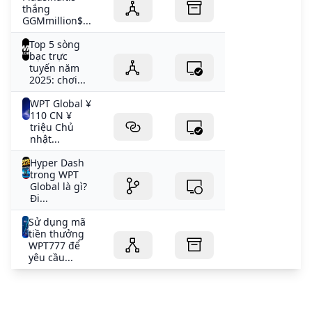
thắng
GGMmillion$...
Top 5 sòng
bạc trực
tuyến năm
2025: chơi...
WPT Global ¥
110 CN ¥
triệu Chủ
nhật...
Hyper Dash
trong WPT
Global là gì?
Đi...
Sử dụng mã
tiền thưởng
WPT777 để
yêu cầu...