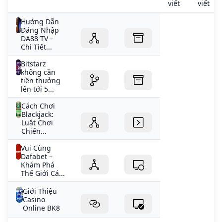
viết
viết
Hướng Dẫn
Đăng Nhập
DA88 TV –
Chi Tiết...
Bitstarz
không cần
tiền thưởng
lên tới 5...
Cách Chơi
Blackjack:
Luật Chơi
Chiến...
Vui Cùng
Dafabet –
Khám Phá
Thế Giới Cá...
Giới Thiệu
Casino
Online BK8