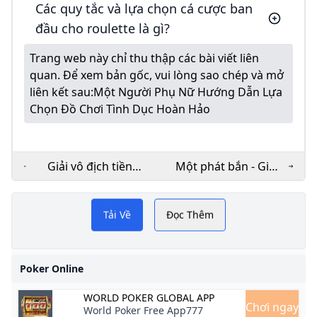
Các quy tắc và lựa chọn cá cược ban
đầu cho roulette là gì?
Trang web này chỉ thu thập các bài viết liên
quan. Để xem bản gốc, vui lòng sao chép và mở
liên kết sau:
Một Người Phụ Nữ Hướng Dẫn Lựa
Chọn Đồ Chơi Tình Dục Hoàn Hảo
Giải vô địch tiền
Một phát bắn - Giải
thưởng vàng: Cú sút
đấu Freezeout của
Những ứng dụng chơi
hàng tuần của bạn ở
WPT Global
Tải Về
Đọc Thêm
mức 100 nghìn đô la
Game Poker phổ biến. Tải
trên WPT Global
ngay TOP 4 game Poker
Poker Online
Online Việt Nam Oline hay
WORLD POKER GLOBAL APP
nhất. Tải gay game ngay tại
Chơi ngay
World Poker Free App777