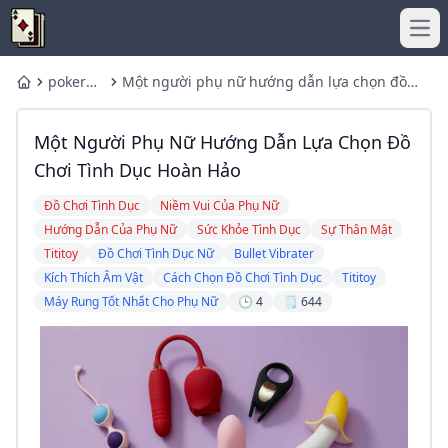
Ope
poker
Một người phụ nữ hướng dẫn lựa chọn đồ
Home
online
chơi tình dục hoàn hảo
Một Người Phụ Nữ Hướng Dẫn Lựa Chọn Đồ
Chơi Tình Dục Hoàn Hảo
Đồ Chơi Tình Dục
Niềm Vui Của Phụ Nữ
Hướng Dẫn Của Phụ Nữ
Sức Khỏe Tình Dục
Sự Thân Mật
Tititoy
Đồ Chơi Tình Dục Nữ
Bullet Vibrater
Kích Thích Âm Vật
Cách Chọn Đồ Chơi Tình Dục
Tititoy
Máy Rung Tốt Nhất Cho Phụ Nữ
🕒 4
🗒️ 644