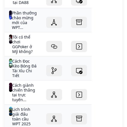
tại DA88
Phần thưởng
chào mừng
mới của
WPT...
Tôi có thể
chơi
GGPoker ở
Mỹ không?
Cách Đọc
Kèo Bóng Đá
Tài Xỉu Chi
Tiết
Cách giành
chiến thắng
tại trực
tuyến...
Lịch trình
giải đấu
toàn cầu
WPT 2025