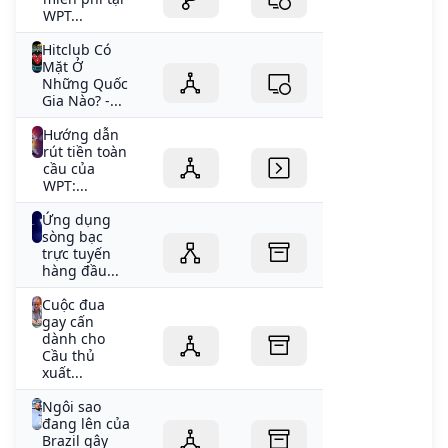
WPT...
Hitclub Có
Mặt Ở
Những Quốc
Gia Nào? -...
Hướng dẫn
rút tiền toàn
cầu của
WPT:...
Ứng dụng
sòng bạc
trực tuyến
hàng đầu...
Cuộc đua
gay cấn
dành cho
Cầu thủ
xuất...
Ngôi sao
đang lên của
Brazil gây