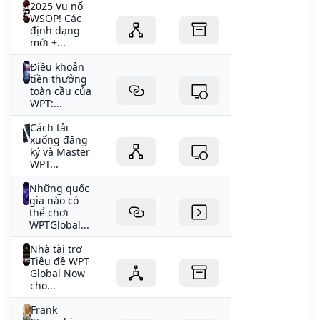
2025 Vụ nổ
WSOP! Các
định dạng
mới +...
Điều khoản
tiền thưởng
toàn cầu của
WPT:...
Cách tải
xuống đăng
ký và Master
WPT...
Những quốc
gia nào có
thể chơi
WPTGlobal...
Nhà tài trợ
Tiêu đề WPT
Global Now
cho...
Frank