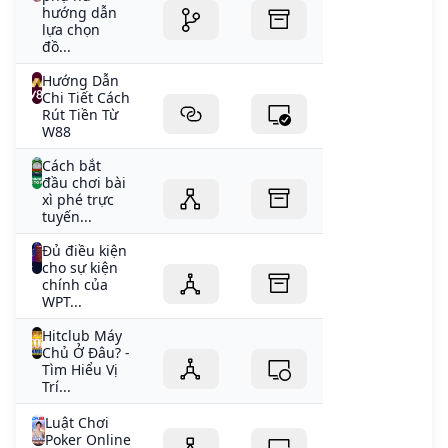
hướng dẫn
lựa chọn
đồ...
Hướng Dẫn
Chi Tiết Cách
Rút Tiền Từ
W88
Cách bắt
đầu chơi bài
xì phé trực
tuyến...
Đủ điều kiện
cho sự kiện
chính của
WPT...
Hitclub Máy
Chủ Ở Đâu? -
Tìm Hiểu Vị
Trí...
Luật Chơi
Poker Online