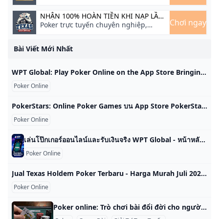
đây
NHẬN 100% HOÀN TIỀN KHI NẠP LẦN
Chơi ngay
ĐẦU
Poker trực tuyến chuyên nghiệp,
giành giải thưởng hấp dẫn
Bài Viết Mới Nhất
‎WPT Global: Play Poker Online on the App Store Bringing the world to the World Poker Tour, we are WPT Global. Download our app today to play your favourite poker games, enjoy exciting Casino action, get in… Poker Tournaments & Card Games WPT Global #24 in Casino Free FairGame AI technology guarantees a great game on WPT Global!Bringing the world to the World Poker Tour, we are WPT Global. Download our app today to play your favourite poker games, enjoy exciting Casino action, get in the action with our Sportsbook and win trips around the globe to play poker.
Poker Online
‎PokerStars: Online Poker Games บน App Store PokerStars Mobile: get ready to play poker with millions of players. With Texas Hold’em, Omaha and more, now’s the time to enter the world of online poker. HO… Stars Mobile Limited #122 ด้านเกมคาสิโน 4.7 • 689 รายการจัดอันดับ ฟรี PokerStars Mobile: get ready to play poker with millions of players. With Texas Hold’em, Omaha and more, now’s the time to enter the world of online poker. HOW TO ENJOY OUR POKER GAMESDownload the app.
Poker Online
เล่นโป๊กเกอร์ออนไลน์และรับเงินจริง WPT Global - หน้าหลักออนไลน์ของ World Poker Tour - นำทัวร์นาเมนต์โป๊กเกอร์ออนไลน์ที่ปลอดภัยที่สุดและเกมเงินจริงมาให้คุณ กฎของโป๊กเกอร์ กฎการแข่งขัน คำศัพท์โป๊กเกอร์ Texas Hold’em PLO Short Deck Global Spins Mystery Bounty ประกันภัย Reveal Hands Rabbit Hunt ขยายเวลา การเดิมพัน HOLE CARD Gift Fest Jackpots หน้าหลักออนไลน์ของ World Poker Tour ที่ซึ่งตำนานได้บรรจบกับการปฏิวัติ เข้าร่วมสังคมการเล่นไพ่ใหญ่ที่สุดของโลก ของผู้เล่นเกมเงินสด 20 ปีที่ดีเยี่ยมที่สุด WPT เป็นหนึ่งในชื่อโป๊กเกอร์ที่โดดเด่นที่สุด แบรนด์โป๊กเกอร์ชั้นนําทั่วโลกในช่วง 20 ปีที่ผ่านมาและการนับ สนามเล่นสำหรับระดับสกิลทั้งหมด ซอฟต์แวร์ WPT Global ที่เป็นนวัตกรรมใหม่ช่วยให้มีผู้เล่นมืออาชีพเพียงสองคนต่อโต๊ะเกมเงินสด หมายความว่าผู้เล่นทุกระดับมีสถานที่ที่ดีที่สุดในการเรียนรู้ เล่น ปรับปรุง และชนะ ไม่อนุญาตให้ใช้โปรแกรมอัตโนมัติและการโกงใด ๆ 24/7 ติดตามการเฝ้าระวังผู้ฉ้อโกงและโปรแกรมบอท การตรวจจับ AI ที่ขับเคลื่อนด้วยข้อมูลพร้อมกับทฤษฎีเกมจะช่วยกำจัดบอทและการสมรู้ร่วมคิดเพื่อให้คุณสามารถเพลิดเพลินไปกับสภาพแวดล้อมเกมที่ปลอดภัยและยุติธรรม WPT เป็นหนึ่งในชื่อโป๊กเกอร์ที่โดดเด่นที่สุด แบรนด์โป๊กเกอร์ชั้นนําทั่วโลกในช่วง 20 ปีที่ผ่านมาและการนับ ซอฟต์แวร์ WPT Global ที่เป็นนวัตกรรมใหม่ช่วยให้มีผู้เล่นมืออาชีพเพียงสองคนต่อโต๊ะเกมเงินสด หมายความว่าผู้เล่นทุกระดับมีสถานที่ที่ดีที่สุดในการเรียนรู้ เล่น ปรับปรุง และชนะ
Poker Online
Jual Texas Holdem Poker Terbaru - Harga Murah Juli 2025 & Cicil 0% Beli Texas Holdem Poker terbaru harga murah Juli 2025 di Tokopedia! ∙ Promo Pengguna Baru ∙ Kurir Instan ∙ Bebas Ongkir ∙ Cicilan 0%. KategoriMainan & HobiBoard GamePermainan KartuRumah TanggaKebersihanDekorasiTempat Penyimpanan
Poker Online
Poker online: Trò chơi bài đổi đời cho người Việt Poker online là một trong những trò chơi bài phổ biến và thu hút đông đảo người chơi tại Việt Nam cũng như trên toàn thế giới. Trò chơi này không chỉ mang lại sự giải trí mà còn là cơ hội để người chơi thử thách tư duy, chiến lược và kỹ năng quản lý tâm lý. Lợi ích của việc chơi poker online Tiện lợi: Người chơi có thể tham gia bất cứ lúc nào và ở đâu chỉ với một chiếc điện thoại hoặc máy tính có kết nối internet.