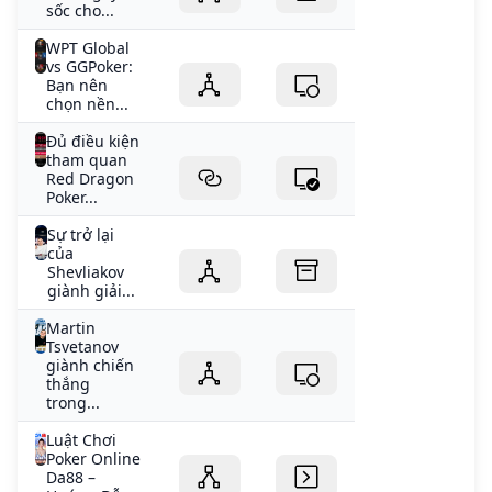
sốc cho...
WPT Global
vs GGPoker:
Bạn nên
chọn nền...
Đủ điều kiện
tham quan
Red Dragon
Poker...
Sự trở lại
của
Shevliakov
giành giải...
Martin
Tsvetanov
giành chiến
thắng
trong...
Luật Chơi
Poker Online
Da88 –