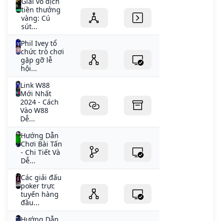
Giải vô địch
tiền thưởng
vàng: Cú
sút...
Phil Ivey tổ
chức trò chơi
gặp gỡ lễ
hội...
Link W88
Mới Nhất
2024 - Cách
Vào W88
Dễ...
Hướng Dẫn
Chơi Bài Tấn
- Chi Tiết Và
Dễ...
Các giải đấu
poker trực
tuyến hàng
đầu...
Hướng Dẫn