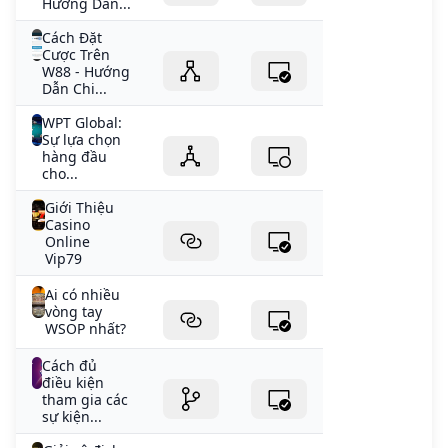
Hướng Dẫn...
Cách Đặt
Cược Trên
W88 - Hướng
Dẫn Chi...
WPT Global:
Sự lựa chọn
hàng đầu
cho...
Giới Thiệu
Casino
Online
Vip79
Ai có nhiều
vòng tay
WSOP nhất?
Cách đủ
điều kiện
tham gia các
sự kiện...