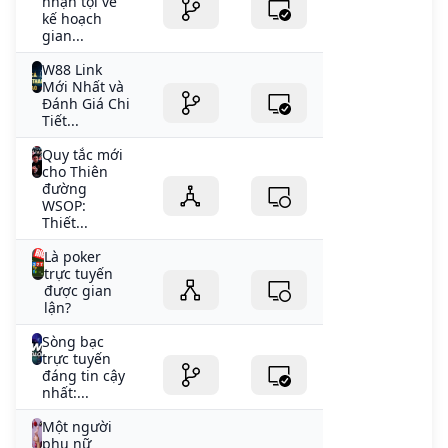
nhận tội về
kế hoạch
gian...
W88 Link
Mới Nhất và
Đánh Giá Chi
Tiết...
Quy tắc mới
cho Thiên
đường
WSOP:
Thiết...
Là poker
trực tuyến
được gian
lận?
Sòng bạc
trực tuyến
đáng tin cậy
nhất:...
Một người
phụ nữ