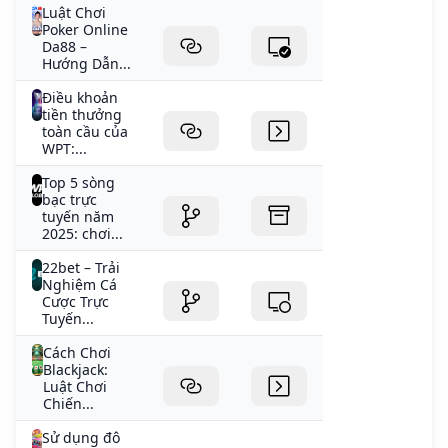
Luật Chơi
Poker Online
Da88 –
Hướng Dẫn...
Điều khoản
tiền thưởng
toàn cầu của
WPT:...
Top 5 sòng
bạc trực
tuyến năm
2025: chơi...
22bet – Trải
Nghiệm Cá
Cược Trực
Tuyến...
Cách Chơi
Blackjack:
Luật Chơi
Chiến...
Sử dụng đô