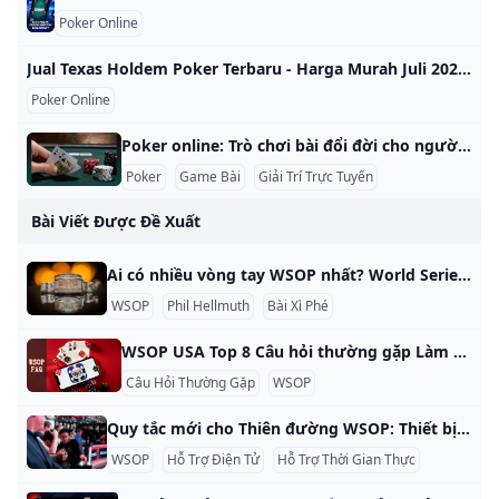
Poker Online
Jual Texas Holdem Poker Terbaru - Harga Murah Juli 2025 & Cicil 0% Beli Texas Holdem Poker terbaru harga murah Juli 2025 di Tokopedia! ∙ Promo Pengguna Baru ∙ Kurir Instan ∙ Bebas Ongkir ∙ Cicilan 0%. KategoriMainan & HobiBoard GamePermainan KartuRumah TanggaKebersihanDekorasiTempat Penyimpanan
Poker Online
Poker online: Trò chơi bài đổi đời cho người Việt Poker online là một trong những trò chơi bài phổ biến và thu hút đông đảo người chơi tại Việt Nam cũng như trên toàn thế giới. Trò chơi này không chỉ mang lại sự giải trí mà còn là cơ hội để người chơi thử thách tư duy, chiến lược và kỹ năng quản lý tâm lý. Lợi ích của việc chơi poker online Tiện lợi: Người chơi có thể tham gia bất cứ lúc nào và ở đâu chỉ với một chiếc điện thoại hoặc máy tính có kết nối internet.
Poker
Game Bài
Giải Trí Trực Tuyến
Bài Viết Được Đề Xuất
Ai có nhiều vòng tay WSOP nhất? World Series of Poker (WSOP) là một trong những giải đấu poker uy tín nhất trên thế giới và việc giành được một chiếc vòng tay là một trong những vinh dự cao nhất mà người chơi poker có thể đạt được. Với nhiều sự kiện được tổ chức hàng năm, sự cạnh tranh dành cho những chiếc vòng tay đáng thèm muốn này rất khốc liệt. Nhưng trong số tất cả những người chơi đã giành được vòng tay WSOP, có một người chơi vượt trội hơn những người còn lại.
WSOP
Phil Hellmuth
Bài Xì Phé
WSOP USA Top 8 Câu hỏi thường gặp Làm cách nào để chơi bài xì phé trực tuyến trên WSOP? Bạn có thể chơi bài xì phé trực tuyến tại Hoa Kỳ thông qua trang web này là hợp pháp ở Nevada, New Jersey, Michigan và Pennsylvania. Có phải là hợp pháp ở Mỹ không? Có. Ở mỗi tiểu bang, nó có giấy phép thích hợp để vận hành poker trực tuyến tiền thật từ ban quản lý của tiểu bang và phải tuân theo các quy tắc và quy định nghiêm ngặt.
Câu Hỏi Thường Gặp
WSOP
Quy tắc mới cho Thiên đường WSOP: Thiết bị điện tử và Hỗ trợ theo thời gian thực Chuỗi WSOP Paradise khởi động với các quy tắc mới Chỉ còn vài ngày nữa là loạt World Series of Poker (WSOP) Paradise diễn ra và những người chơi tham dự nên lưu ý về một thay đổi quy tắc quan trọng sẽ ảnh hưởng đến việc sử dụng các thiết bị điện tử tại bàn. Giải đấu bắt đầu ở Bahamas vào ngày 6 tháng 12, bao gồm 13 sự kiện vòng tay vàng trực tiếp và hai sự kiện trực tuyến, tất cả đều được PokerNews đưa tin trực tiếp.
WSOP
Hỗ Trợ Điện Tử
Hỗ Trợ Thời Gian Thực