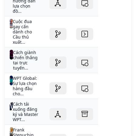
hướng dẫn
lựa chọn
đồ...
Cuộc đua
gay cấn
dành cho
Cầu thủ
xuất...
Cách giành
chiến thắng
tại trực
tuyến...
WPT Global:
Sự lựa chọn
hàng đầu
cho...
Cách tải
xuống đăng
ký và Master
WPT...
Frank
Stepuchin