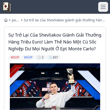
Ope
poker
Sự trở lại của Shevliakov giành giải thưởng hàng
Home
online
triệu euro! Làm thế nào một cú sốc nghiệp dư
mọi người ở Ept Monte Carlo?
Sự Trở Lại Của Shevliakov Giành Giải Thưởng
Hàng Triệu Euro! Làm Thế Nào Một Cú Sốc
Nghiệp Dư Mọi Người Ở Ept Monte Carlo?
WSOP
WSOP
🕒 3
🗒️ 607