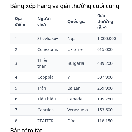
Bảng xếp hạng và giải thưởng cuối cùng
Giải
Địa
Người
Quốc gia
thưởng
điểm
chơi
(Â ¬)
1
Shevliakov
Nga
1.000.000
2
Cohestans
Ukraine
615.000
Thiên
3
Bulgaria
439.200
thần
4
Coppola
Ý
337.900
5
Trần
Ba Lan
259.900
6
Tiêu biểu
Canada
199.750
7
Capriles
Venezuela
153.600
8
ZEAITER
Đức
118.150
Bản tóm tắt