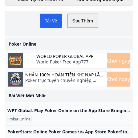
Các định dạng mới +
tuyến năm 2025: chơi
Những ứng dụng chơi
Giải thưởng lớn
ở đâu và giành chiến
người chơi poker
thắng lớn
Tải Về
Đọc Thêm
Game Poker phổ biến. Tải
không được bỏ lỡ nó!
ngay TOP 4 game Poker
Poker Online
Online Việt Nam Oline hay
WORLD POKER GLOBAL APP
nhất. Tải gay game ngay tại
Chơi ngay
World Poker Free App777
đây
NHẬN 100% HOÀN TIỀN KHI NẠP LẦN
Chơi ngay
ĐẦU
Poker trực tuyến chuyên nghiệp,
giành giải thưởng hấp dẫn
Bài Viết Mới Nhất
‎WPT Global: Play Poker Online on the App Store Bringing the world to the World Poker Tour, we are WPT Global. Download our app today to play your favourite poker games, enjoy exciting Casino action, get in… Poker Tournaments & Card Games WPT Global #24 in Casino Free FairGame AI technology guarantees a great game on WPT Global!Bringing the world to the World Poker Tour, we are WPT Global. Download our app today to play your favourite poker games, enjoy exciting Casino action, get in the action with our Sportsbook and win trips around the globe to play poker.
Poker Online
‎PokerStars: Online Poker Games บน App Store PokerStars Mobile: get ready to play poker with millions of players. With Texas Hold’em, Omaha and more, now’s the time to enter the world of online poker. HO… Stars Mobile Limited #122 ด้านเกมคาสิโน 4.7 • 689 รายการจัดอันดับ ฟรี PokerStars Mobile: get ready to play poker with millions of players. With Texas Hold’em, Omaha and more, now’s the time to enter the world of online poker. HOW TO ENJOY OUR POKER GAMESDownload the app.