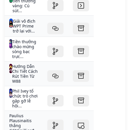
tiền thưởng
vàng: Cú
sút...
Giải vô địch
WPT Prime
trở lại với...
Tiền thưởng
chào mừng
sòng bạc
trực...
Hướng Dẫn
Chi Tiết Cách
Rút Tiền Từ
W88
Phil Ivey tổ
chức trò chơi
gặp gỡ lễ
hội...
Paulius
Plausinaitis
thắng