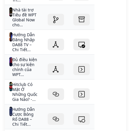
Nhà tài trợ
Tiêu đề WPT
Global Now
cho...
Hướng Dẫn
Đăng Nhập
DA88 TV –
Chi Tiết...
Đủ điều kiện
cho sự kiện
chính của
WPT...
Hitclub Có
Mặt Ở
Những Quốc
Gia Nào? -...
Hướng Dẫn
Cược Bóng
Rổ DA88 –
Chi Tiết...