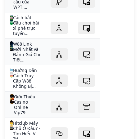
cầu của
WPT:...
Cách bắt
đầu chơi bài
xì phé trực
tuyến...
W88 Link
Mới Nhất và
Đánh Giá Chi
Tiết...
Hướng Dẫn
Cách Truy
Cập W88
Không Bị...
Giới Thiệu
Casino
Online
Vip79
Hitclub Máy
Chủ Ở Đâu? -
Tìm Hiểu Vị
Trí...