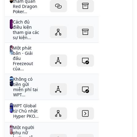
tham quan
Red Dragon
Poker...
Cách đủ
điều kiện
tham gia các
sự kiện...
Một phát
bắn - Giải
đấu
Freezeout
của...
Không có
tiền gửi
miễn phí tại
WPT...
WPT Global
từ Chủ nhật
Hyper PKO...
Một người
phụ nữ