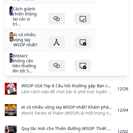
Cách giành
chiến thắng
tại các vị
trí...
Ai có nhiều
vòng tay
WSOP nhất?
Bitstarz
không cần
tiền thưởng
lên tới 5...
WSOP USA Top 8 Câu hỏi thường gặp Bạn có thể chơi bài xì phé trực tuyến tại Hoa Kỳ thông qua WSOP.com trang web này là hợp pháp ở Nevada New Jersey Michigan và Pennsylvania.
12/26
Làm cách nào để chơi bài xì phé trực tuyến trên WSOP? Bạn có thể chơi bài xì phé trực tuyến tại Hoa Kỳ thông qua trang web này là hợp pháp ở Nevada, New Jersey, Michigan và Pennsylvania. Có phải là hợp pháp ở Mỹ không? Có. Ở mỗi tiểu bang, nó có giấy phép thích hợp để vận hành poker trực tuyến tiền thật từ ban quản lý của tiểu bang và phải tuân theo các quy tắc và quy định nghiêm ngặt.
Ai có nhiều vòng tay WSOP nhất? Khám phá xem ai nắm giữ nhiều vòng tay WSOP nhất bao gồm cả huyền thoại poker như Phil Hellmuth và khám phá sự nghiệp của những tên tuổi lớn nhất trong trò chơi. Tìm hiểu về thành tích của họ và tìm ra ai có thể thách thức kỷ lục đáng kinh ngạc của Hellmuth.
12/04
World Series of Poker (WSOP) là một trong những giải đấu poker uy tín nhất trên thế giới và việc giành được một chiếc vòng tay là một trong những vinh dự cao nhất mà người chơi poker có thể đạt được. Với nhiều sự kiện được tổ chức hàng năm, sự cạnh tranh dành cho những chiếc vòng tay đáng thèm muốn này rất khốc liệt. Nhưng trong số tất cả những người chơi đã giành được vòng tay WSOP, có một người chơi vượt trội hơn những người còn lại.
Quy tắc mới cho Thiên đường WSOP: Thiết bị điện tử và Hỗ trợ theo thời gian thực Sê-ri WSOP Paradise 2024 giới thiệu các quy tắc mới liên quan đến các thiết bị điện tử trên bàn nhằm ngăn chặn gian lận. Người chơi và khán giả sẽ bị cấm sử dụng các thiết bị điện tử và hỗ trợ thời gian thực trong khi thi đấu. Tìm hiểu thêm về những thay đổi quy tắc cho sự kiện thú vị này.
12/02