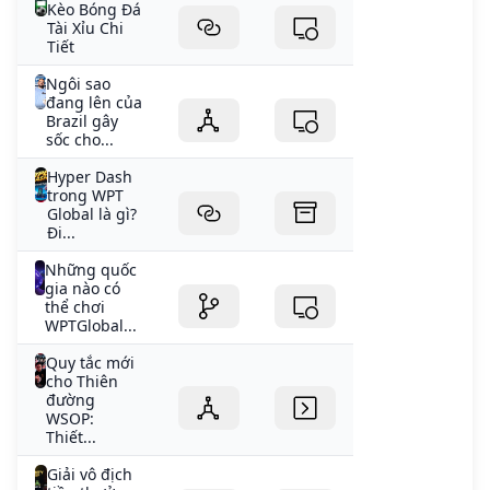
Kèo Bóng Đá
Tài Xỉu Chi
Tiết
Ngôi sao
đang lên của
Brazil gây
sốc cho...
Hyper Dash
trong WPT
Global là gì?
Đi...
Những quốc
gia nào có
thể chơi
WPTGlobal...
Quy tắc mới
cho Thiên
đường
WSOP:
Thiết...
Giải vô địch