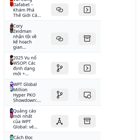
Dafabet –
Khám Phá
Thế Giới Cá...
Cory
Zeidman
nhận tội về
kế hoạch
gian...
2025 Vụ nổ
WSOP! Các
định dạng
mới +...
WPT Global
Million
Hyper PKO
Showdown:...
Quảng cáo
mới nhất
của WPT
Global: vé...
Cách Đọc