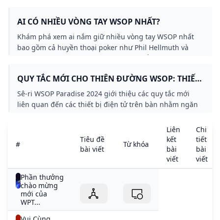
New Jersey Michigan và Pennsylvania.
AI CÓ NHIỀU VÒNG TAY WSOP NHẤT?
Khám phá xem ai nắm giữ nhiều vòng tay WSOP nhất
bao gồm cả huyền thoại poker như Phil Hellmuth và
khám phá sự nghiệp của những tên tuổi lớn nhất trong
trò chơi. Tìm hiểu về thành tích của họ và tìm ra ai có
QUY TẮC MỚI CHO THIÊN ĐƯỜNG WSOP: THIẾT
thể thách thức kỷ lục đáng kinh ngạc của Hellmuth.
BỊ ĐIỆN TỬ VÀ HỖ TRỢ THEO THỜI GIAN THỰC
Sê-ri WSOP Paradise 2024 giới thiệu các quy tắc mới
liên quan đến các thiết bị điện tử trên bàn nhằm ngăn
chặn gian lận. Người chơi và khán giả sẽ bị cấm sử
dụng các thiết bị điện tử và hỗ trợ thời gian thực trong
Liên
Chi
khi thi đấu. Tìm hiểu thêm về những thay đổi quy tắc
Tiêu đề
kết
tiết
#
Từ khóa
cho sự kiện thú vị này.
bài viết
bài
bài
viết
viết
Phần thưởng
chào mừng
mới của
WPT...
Vui Cùng