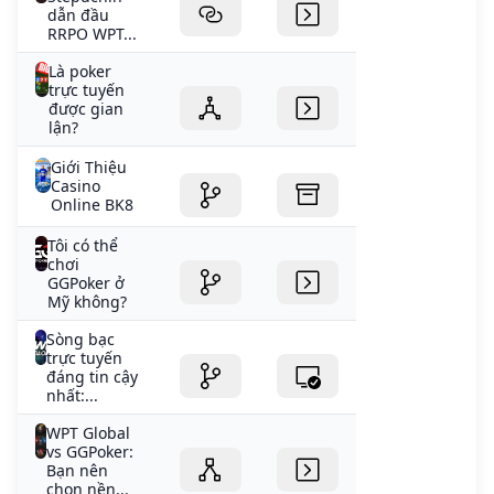
dẫn đầu
RRPO WPT...
Là poker
trực tuyến
được gian
lận?
Giới Thiệu
Casino
Online BK8
Tôi có thể
chơi
GGPoker ở
Mỹ không?
Sòng bạc
trực tuyến
đáng tin cậy
nhất:...
WPT Global
vs GGPoker:
Bạn nên
chọn nền...