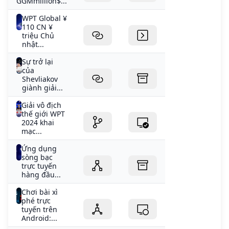
GGMmillion$...
WPT Global ¥
110 CN ¥
triệu Chủ
nhật...
Sự trở lại
của
Shevliakov
giành giải...
Giải vô địch
thế giới WPT
2024 khai
mạc...
Ứng dụng
sòng bạc
trực tuyến
hàng đầu...
Chơi bài xì
phé trực
tuyến trên
Android:...