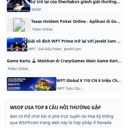
Sự trở lại của Shevliakov giành giải thưởng hàng triệu euro! Làm thế nào một cú sốc nghiệp dư mọi người ở Ept Monte Carlo? Shevliakov thắng 2025 EPT Monte Carlo Sự kiện chính, cho thấy sức mạnh giữa cuộc tranh cãi Xin chào mọi người, đây là một câu chuyện thú vị từ sự kiện chính của Ept Monte Carlo 2025. Shevliakov từ Nga, một chuyên gia CNTT 37 tuổi chơi như một người nghiệp dư, đã tuyên bố một giải thưởng-1 triệu ấn tượng! Sự buồn bã về nghiệp dư: Sự kiện chính của EPT đầu tiên của Nga giành chiến thắng ở nước ngoài trong nhiều năm Giải đấu thu hút 1.
WSOP
Texas Holdem Poker Online - Aplikasi di Google Play 【Mainkan terbaik dari Texas Holdem Poker Online - Hold’em Poker! Ini deluxe permainan kartu adalah populer di Indonesia, terbaik di Asia, seluruh dunia.】 【Mainkan terbaik dari Texas Holdem Poker Online - Hold’em Poker! Ini deluxe permainan kartu adalah populer di Indonesia, terbaik di Asia, seluruh dunia.】 Rp.20.000Rp.40.000- Pusat Bantuan Cara Pembelian Pengiriman Kebijakan Produk Internasional Cara Pengembalian Ada pertanyaan? Hubungi kami di live chat (24 Jam) Tentang Lazada Afﬁliate Program
Poker Online
Giải vô địch WPT Prime trở lại với Jereld Sam Shining Giải vô địch WPT Prime sắp tới Giải đấu trị giá 1.100 đô la mua vào, 5.000.000 đô la GTD WPT Prime Championship sẽ diễn ra từ ngày 8 đến ngày 14 tháng 12 tại Wynn Las Vegas như một phần của Lễ hội vô địch thế giới WPT (3 đến 23 tháng 12). Vào năm 2023, Calvin Anderson đã chiến thắng trong lĩnh vực có 10.512 bài dự thi, mang về 1.
WPT
Giải Đấu Poker
Jereld Sam
Game Kartu 🕹️ Mainkan di CrazyGames Main Game Kartu Online Terbaik secara Gratis di CrazyGames, Tanpa Perlu Mengunduh atau Memasang. 🕹️ Main Magic Towers Solitaire dan Banyak Game Menarik Lainnya Sekarang! Mainkan berbagai game kartu di browser web, seperti permainan klasik seperti remi, poker, soliter (kesabaran), dan Uno! Mainkan rangkaian game kartu online melawan pemain lain! Kamu bisa main kartu dengan dua pemain atau lebih dalam permainan klasik keluarga yang populer seperti Uno Online. Dalam game ini, kamu bisa melawan komputer atau pemain lain secara online.
Poker Online
WPT Global ¥ 110 CN ¥ triệu Chủ nhật Hyper PKO Showdown Cuộc đấu pko pko ngày chủ nhật 110 cnâ triệu là một sự bổ sung có chỉ số có chỉ số có chỉ số octan cao cho những người chơi đang tìm kiếm hành động có nhịp độ nhanh và các giải thưởng thú vị. Điểm nổi bật sự kiện **Sự đầu tư:**110 CNâ (khoảng 15 đô la Mỹ) **Kết cấu:**Knock Out tiến bộ (PKO) **Tốc độ:**HYPER TURBO Giải thưởng:¥ 1.
WPT Toàn Cầu
¥ 110 CN ¥ Triệu Chủ Nhật
WSOP USA TOP 8 CÂU HỎI THƯỜNG GẶP
Bạn có thể chơi bài xì phé trực tuyến tại Hoa Kỳ thông
qua WSOP.com trang web này là hợp pháp ở Nevada