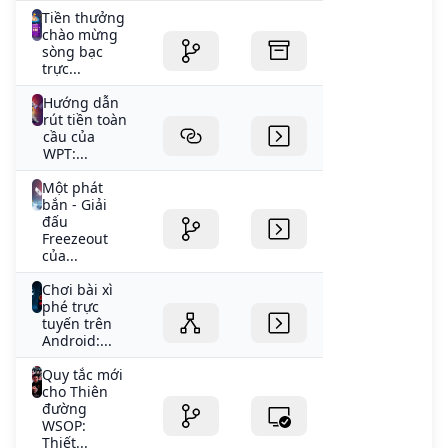
Tiền thưởng
chào mừng
sòng bạc
trực...
Hướng dẫn
rút tiền toàn
cầu của
WPT:...
Một phát
bắn - Giải
đấu
Freezeout
của...
Chơi bài xì
phé trực
tuyến trên
Android:...
Quy tắc mới
cho Thiên
đường
WSOP:
Thiết...