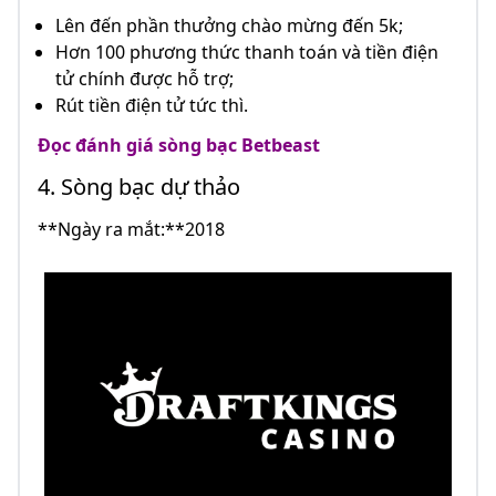
Lên đến phần thưởng chào mừng đến 5k;
Hơn 100 phương thức thanh toán và tiền điện
tử chính được hỗ trợ;
Rút tiền điện tử tức thì.
Đọc đánh giá sòng bạc Betbeast
4. Sòng bạc dự thảo
**Ngày ra mắt:**2018