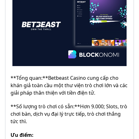
**Tổng quan:**Betbeast Casino cung cấp cho
khán giả toàn cầu một thư viện trò chơi lớn và các
giải pháp thân thiện với tiền điện tử.
**Số lượng trò chơi có sẵn:**Hơn 9.000; Slots, trò
chơi bàn, dịch vụ đại lý trực tiếp, trò chơi thắng
tức thì.
Ưu điểm: