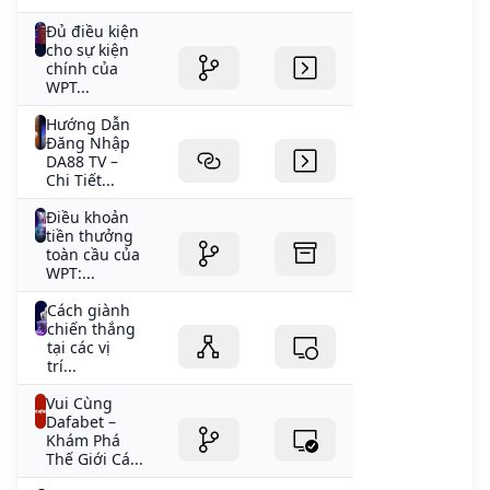
Đủ điều kiện
cho sự kiện
chính của
WPT...
Hướng Dẫn
Đăng Nhập
DA88 TV –
Chi Tiết...
Điều khoản
tiền thưởng
toàn cầu của
WPT:...
Cách giành
chiến thắng
tại các vị
trí...
Vui Cùng
Dafabet –
Khám Phá
Thế Giới Cá...