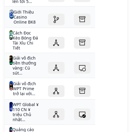
lên tới 5...
Giới Thiệu
Casino
Online BK8
Cách Đọc
Kèo Bóng Đá
Tài Xỉu Chi
Tiết
Giải vô địch
tiền thưởng
vàng: Cú
sút...
Giải vô địch
WPT Prime
trở lại với...
WPT Global ¥
110 CN ¥
triệu Chủ
nhật...
Quảng cáo