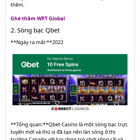
thêm.
Ghé thăm WPT Global
2. Sòng bạc Qbet
**Ngày ra mắt:**2022
**Tổng quan:**Qbet Casino là một sòng bạc trực
tuyến mới và thú vị đã tạo nên làn sóng ở thị
trường Canada với lựa chọn trò chơi rộng rãi và