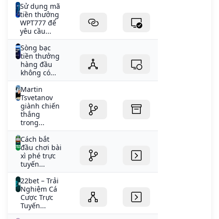
Sử dụng mã
tiền thưởng
WPT777 để
yêu cầu...
Sòng bạc
tiền thưởng
hàng đầu
không có...
Martin
Tsvetanov
giành chiến
thắng
trong...
Cách bắt
đầu chơi bài
xì phé trực
tuyến...
22bet – Trải
Nghiệm Cá
Cược Trực
Tuyến...