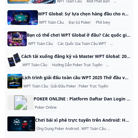
WPT Toàn Cầu
Một Phát Bắn
Giải Đấu Đón
WPT Global: Sự lựa chọn hàng đầu cho người chơi poker Theo như chúng tôi biết, WPT Global là phòng duy nhất trên thị trường cung cấp một danh sách các đại sứ đa dạng và rộng rãi như vậy cho các gói giải đấu của họ. Các đại sứ được các nhân cách được đánh giá cao và có kinh nghiệm trong lĩnh vực poker, cho vay ảnh hưởng và uy tín của họ đối với nền tảng. Gặp gỡ các huyền thoại poker cung cấp năng lượng cho WPT Global Cách tốt nhất để mô tả Phil Ivey là bằng cách gọi anh ta là “Tiger Woods of Poker” với mười chiến thắng vòng tay WSOP và một thành viên Poker Hall of Fame.
WPT Toàn Cầu
Đại Sứ Poker
Phil Ivey
Bạn có thể chơi WPT Global ở đâu? Các quốc gia được hỗ trợ & nổi bật nền tảng Tham gia cùng người chơi từ hơn 60 quốc gia trên thế giới, WPT Global đã xây dựng một trong những cái tên có uy tín nhất trong trò chơi trực tuyến. Điều này bao gồm: **Bắc Mỹ:**Canada, Hoa Kỳ **Châu Âu:**Vương quốc Anh, Đức, Pháp, Ý, Tây Ban Nha, Hà Lan, Bỉ, Thụy Sĩ, Áo, Ireland, Bồ Đào Nha, Thụy Điển, Na Uy, Đan Mạch, Phần Lan, Ba Lan, Cộng hòa Séc, Hungary, Romania, Bulgaria, Hy Lạp, Cyprus, Thổ Nhĩ Kỳ **Châu Á:**Nhật Bản, Hàn Quốc, Singapore, Hồng Kông, Đài Loan, Ấn Độ, Malaysia, Indonesia, Philippines, Thái Lan, Việt Nam **Châu Đại Dương:**Úc, New Zealand **Mỹ Latinh:**Brazil, Mexico, Argentina, Chile, Colombia, Costa Rica, Panama **Châu Phi & Trung Đông:**Nam Phi, Nigeria, Ai Cập, Các Tiểu vương quốc Ả Rập Thống nhất, Ả Rập Saudi, Israel WPT Global là tất cả về các tùy chọn chơi game ở cốt lõi của nó.
WPT Toàn Cầu
Các Quốc Gia Toàn Cầu WPT
Poker Trực Tuy
Cách tải xuống đăng ký và Master WPT Global: 2025 Guide Ultimate Guide Cách tải xuống WPT Global WPT Global có sẵn trên máy tính để bàn và thiết bị di động: **Máy tính để bàn:**Truy cập trang web chính thức của WPT Global và tải xuống máy khách Bitcoin Poker cho Windows hoặc MacOS. 124. Quá trình cài đặt đủ đơn giản, chỉ cần làm theo lời nhắc để hoàn thành thiết lập. **Điện thoại di động:**iOS (cửa hàng ứng dụng); Android (Google Play).
WPT Toàn Cầu
Hướng Dẫn Poker Trực Tuyến
Tải Xuống Bài Xì 
Lịch trình giải đấu toàn cầu WPT 2025 Thở đầu vào mùa giải của chúng tôi, WPT Global đã công bố một lịch mạnh mẽ về các sự kiện trực tiếp và trực tuyến diễn ra từ cuối tháng 5 đến tháng 8 năm 2025. Cho dù bạn có phải là một chuyên gia toàn thời gian hay một chiến binh cuối tuần bình thường có rất nhiều cơ hội để chơi cho các chiến lợi phẩm lớn và thậm chí còn lớn hơn theo lịch trình này.
WPT Toàn Cầu
Giải Đấu Poker
Poker Trực Tuyến
POKER ONLINE : Platform Daftar Dan Login Situs Ceme Poker Online Terpercaya Dan Telengkap 2024 Poker Online adalah pusat kendali game taruhan kartu poker online terpercaya yang sudah dari tahun ketahun judi poker ini sudah umum digunakan dari berbagai kalangan atas hingga bawah, Tentunya banyak pilihan untuk anda yang ingin bermain kartu ceme dengan kualitas keamanan terjaga. Maka dari itu segera daftar dan login segera melalui platform resmi penyedia permainan poker terlengkap ditahun 2024. Pusat Bantuan Cara Pembelian Pengiriman Kebijakan Produk Internasional Cara Pengembalian Ada pertanyaan?
Poker Online
Chơi bài xì phé trực tuyến trên Android: Hướng dẫn năm 2025 Poker on the Go đã thống trị ngành công nghiệp chơi game trực tuyến, và chưa bao giờ có nhiều người chơi thưởng thức poker trực tuyến trên thiết bị Android vào năm 2025. Miễn là bạn có điện thoại thông minh và một ứng dụng an toàn, bạn có thể chơi các trò chơi poker tiền thực từ bất cứ nơi nào-đó là một chiếc CAFÃ © hoặc giường của riêng bạn.
Ứng Dụng Poker Android
WPT Toàn Cầu
Poker Di Động