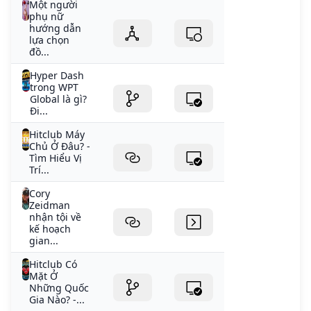
Một người
phụ nữ
hướng dẫn
lựa chọn
đồ...
Hyper Dash
trong WPT
Global là gì?
Đi...
Hitclub Máy
Chủ Ở Đâu? -
Tìm Hiểu Vị
Trí...
Cory
Zeidman
nhận tội về
kế hoạch
gian...
Hitclub Có
Mặt Ở
Những Quốc
Gia Nào? -...