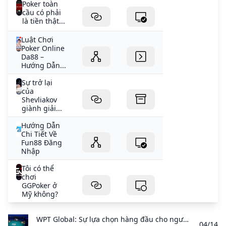
Poker toàn
cầu có phải
là tiền thật...
Luật Chơi
Poker Online
Da88 –
Hướng Dẫn...
Sự trở lại
của
Shevliakov
giành giải...
Hướng Dẫn
Chi Tiết Về
Fun88 Đăng
Nhập
Tôi có thể
chơi
GGPoker ở
Mỹ không?
WPT Global: Sự lựa chọn hàng đầu cho người chơi poker Khám phá lý do tại sao WPT Global được hỗ trợ bởi các đại sứ poker hàng đầu là nền tảng cuối cùng cho những người đam mê poker. Đăng ký với mã WPT777 để nhận tiền thưởng độc quyền
04/14