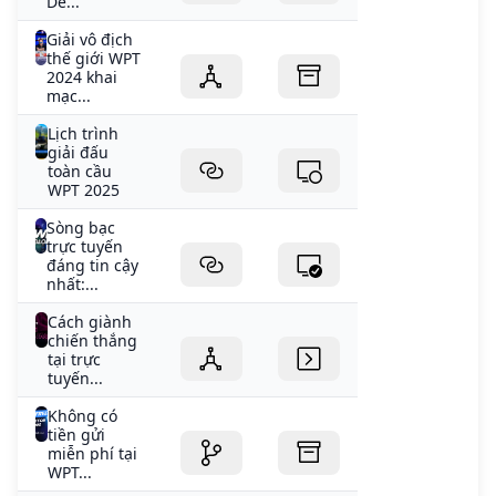
Dễ...
Giải vô địch
thế giới WPT
2024 khai
mạc...
Lịch trình
giải đấu
toàn cầu
WPT 2025
Sòng bạc
trực tuyến
đáng tin cậy
nhất:...
Cách giành
chiến thắng
tại trực
tuyến...
Không có
tiền gửi
miễn phí tại
WPT...