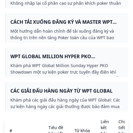
Không nhập lại cổ phần cao sự phấn khích poker thuần
túy. Đăng ký và kiểm tra kỹ năng của bạn ngay hôm nay.
CÁCH TẢI XUỐNG ĐĂNG KÝ VÀ MASTER WPT
GLOBAL: 2025 GUIDE ULTIMATE GUIDE
Một hướng dẫn hoàn chỉnh để tải xuống đăng ký và
thống trị trên nền tảng Poker toàn cầu của WPT bao
gồm 2025 cập nhật về các tính năng thanh toán và các
công cụ chiến lược.
WPT GLOBAL MILLION HYPER PKO
SHOWDOWN: CHI TIẾT & HƯỚNG DẪN SỰ KIỆN
Khám phá WPT Global Million Sunday Hyper PKO
Showdown một sự kiện poker trực tuyến đầy điện khí
với một giải thưởng được đảm bảo khổng lồ lối vào dễ
dàng và lối chơi ly kỳ. Tìm hiểu cách nhập miễn phí và
CÁC GIẢI ĐẤU HÀNG NGÀY TỪ WPT GLOBAL
tại sao WPT Global là một nhà lãnh đạo đáng tin cậy
trong trò chơi trực tuyến.
Khám phá các giải đấu hàng ngày của WPT Global: Các
sự kiện hàng ngày các giải thưởng được bảo đảm mua
đa dạng và bảo mật mạnh mẽ trong môi trường du lịch
poker thế giới đáng tin cậy.
Liên
Chi
Tiêu đề
kết
tiết
#
Từ khóa