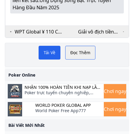
liên kết sau:
Ứng Dụng Sòng Bạc Trực Tuyến
Hàng Đầu Năm 2025
WPT Global ¥ 110 CN
Giải vô địch tiền
¥ triệu Chủ nhật
thưởng vàng: Cú sút
Hyper PKO
hàng tuần của bạn ở
Tải Về
Đọc Thêm
Showdown
mức 100 nghìn đô la
i
trên WPT Global
Poker Online
y
NHẬN 100% HOÀN TIỀN KHI NẠP LẦN
ại
Chơi ngay
ĐẦU
Poker trực tuyến chuyên nghiệp,
giành giải thưởng hấp dẫn
WORLD POKER GLOBAL APP
Chơi ngay
World Poker Free App777
Bài Viết Mới Nhất