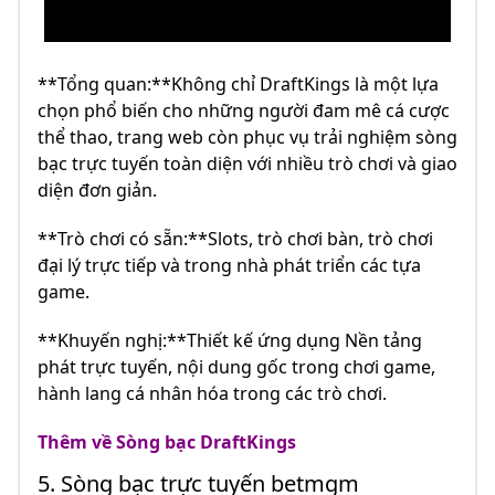
**Tổng quan:**Không chỉ DraftKings là một lựa
chọn phổ biến cho những người đam mê cá cược
thể thao, trang web còn phục vụ trải nghiệm sòng
bạc trực tuyến toàn diện với nhiều trò chơi và giao
diện đơn giản.
**Trò chơi có sẵn:**Slots, trò chơi bàn, trò chơi
đại lý trực tiếp và trong nhà phát triển các tựa
game.
**Khuyến nghị:**Thiết kế ứng dụng Nền tảng
phát trực tuyến, nội dung gốc trong chơi game,
hành lang cá nhân hóa trong các trò chơi.
Thêm về Sòng bạc DraftKings
5. Sòng bạc trực tuyến betmgm