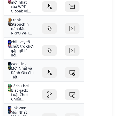
mới nhất
của WPT
Global: vé...
Frank
Stepuchin
dẫn đầu
RRPO WPT...
Phil Ivey tổ
chức trò chơi
gặp gỡ lễ
hội...
W88 Link
Mới Nhất và
Đánh Giá Chi
Tiết...
Cách Chơi
Blackjack:
Luật Chơi
Chiến...
Link W88
Mới Nhất