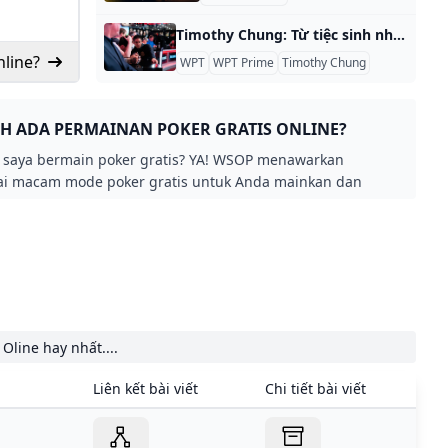
Timothy Chung: Từ tiệc sinh nhật đến nhà vô địch WPT Prime UK Giải vô địch WPT Prime 2024 Giải vô địch WPT Prime trị giá 1.100 USD, 5.000.000 USD GTD sẽ diễn ra từ ngày 8 đến ngày 14 tháng 12 tại Wynn Las Vegas như một phần của Lễ hội vô địch thế giới WPT, diễn ra từ ngày 3 đến ngày 23 tháng 12. Năm ngoái, Calvin Anderson đã giành chức vô địch WPT Prime Championship 2023, đứng đầu kỷ lục 10.
line?
WPT
WPT Prime
Timothy Chung
H ADA PERMAINAN POKER GRATIS ONLINE?
 saya bermain poker gratis? YA! WSOP menawarkan
i macam mode poker gratis untuk Anda mainkan dan
 ! Baik Anda mencari permainan klasik seperti Texas
 atau Omaha atau mode permainan menarik lainnya
 Beat The House dan bahkan turnamen semuanya gratis
imainkan.
line hay nhất....
Liên kết bài viết
Chi tiết bài viết