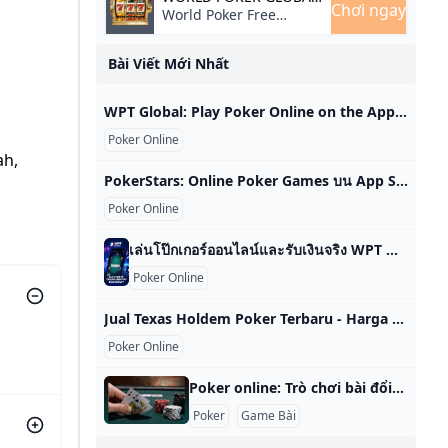
Chơi ngay
APP
World Poker Free
App777
Bài Viết Mới Nhất
‎WPT Global: Play Poker Online on the App Store Bringing the world to the World Poker Tour, we are WPT Global. Download our app today to play your favourite poker games, enjoy exciting Casino action, get in… Poker Tournaments & Card Games WPT Global #24 in Casino Free FairGame AI technology guarantees a great game on WPT Global!Bringing the world to the World Poker Tour, we are WPT Global. Download our app today to play your favourite poker games, enjoy exciting Casino action, get in the action with our Sportsbook and win trips around the globe to play poker.
Poker Online
ah,
‎PokerStars: Online Poker Games บน App Store PokerStars Mobile: get ready to play poker with millions of players. With Texas Hold’em, Omaha and more, now’s the time to enter the world of online poker. HO… Stars Mobile Limited #122 ด้านเกมคาสิโน 4.7 • 689 รายการจัดอันดับ ฟรี PokerStars Mobile: get ready to play poker with millions of players. With Texas Hold’em, Omaha and more, now’s the time to enter the world of online poker. HOW TO ENJOY OUR POKER GAMESDownload the app.
Poker Online
เล่นโป๊กเกอร์ออนไลน์และรับเงินจริง WPT Global - หน้าหลักออนไลน์ของ World Poker Tour - นำทัวร์นาเมนต์โป๊กเกอร์ออนไลน์ที่ปลอดภัยที่สุดและเกมเงินจริงมาให้คุณ กฎของโป๊กเกอร์ กฎการแข่งขัน คำศัพท์โป๊กเกอร์ Texas Hold’em PLO Short Deck Global Spins Mystery Bounty ประกันภัย Reveal Hands Rabbit Hunt ขยายเวลา การเดิมพัน HOLE CARD Gift Fest Jackpots หน้าหลักออนไลน์ของ World Poker Tour ที่ซึ่งตำนานได้บรรจบกับการปฏิวัติ เข้าร่วมสังคมการเล่นไพ่ใหญ่ที่สุดของโลก ของผู้เล่นเกมเงินสด 20 ปีที่ดีเยี่ยมที่สุด WPT เป็นหนึ่งในชื่อโป๊กเกอร์ที่โดดเด่นที่สุด แบรนด์โป๊กเกอร์ชั้นนําทั่วโลกในช่วง 20 ปีที่ผ่านมาและการนับ สนามเล่นสำหรับระดับสกิลทั้งหมด ซอฟต์แวร์ WPT Global ที่เป็นนวัตกรรมใหม่ช่วยให้มีผู้เล่นมืออาชีพเพียงสองคนต่อโต๊ะเกมเงินสด หมายความว่าผู้เล่นทุกระดับมีสถานที่ที่ดีที่สุดในการเรียนรู้ เล่น ปรับปรุง และชนะ ไม่อนุญาตให้ใช้โปรแกรมอัตโนมัติและการโกงใด ๆ 24/7 ติดตามการเฝ้าระวังผู้ฉ้อโกงและโปรแกรมบอท การตรวจจับ AI ที่ขับเคลื่อนด้วยข้อมูลพร้อมกับทฤษฎีเกมจะช่วยกำจัดบอทและการสมรู้ร่วมคิดเพื่อให้คุณสามารถเพลิดเพลินไปกับสภาพแวดล้อมเกมที่ปลอดภัยและยุติธรรม WPT เป็นหนึ่งในชื่อโป๊กเกอร์ที่โดดเด่นที่สุด แบรนด์โป๊กเกอร์ชั้นนําทั่วโลกในช่วง 20 ปีที่ผ่านมาและการนับ ซอฟต์แวร์ WPT Global ที่เป็นนวัตกรรมใหม่ช่วยให้มีผู้เล่นมืออาชีพเพียงสองคนต่อโต๊ะเกมเงินสด หมายความว่าผู้เล่นทุกระดับมีสถานที่ที่ดีที่สุดในการเรียนรู้ เล่น ปรับปรุง และชนะ
Poker Online
Jual Texas Holdem Poker Terbaru - Harga Murah Juli 2025 & Cicil 0% Beli Texas Holdem Poker terbaru harga murah Juli 2025 di Tokopedia! ∙ Promo Pengguna Baru ∙ Kurir Instan ∙ Bebas Ongkir ∙ Cicilan 0%. KategoriMainan & HobiBoard GamePermainan KartuRumah TanggaKebersihanDekorasiTempat Penyimpanan
Poker Online
Poker online: Trò chơi bài đổi đời cho người Việt Poker online là một trong những trò chơi bài phổ biến và thu hút đông đảo người chơi tại Việt Nam cũng như trên toàn thế giới. Trò chơi này không chỉ mang lại sự giải trí mà còn là cơ hội để người chơi thử thách tư duy, chiến lược và kỹ năng quản lý tâm lý. Lợi ích của việc chơi poker online Tiện lợi: Người chơi có thể tham gia bất cứ lúc nào và ở đâu chỉ với một chiếc điện thoại hoặc máy tính có kết nối internet.
Poker
Game Bài
Giải Trí Trực Tuyến