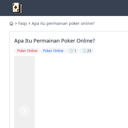
Faqs
Apa itu permainan poker online?
Home
Apa Itu Permainan Poker Online?
Poker Online
Poker Online
🕒 1
🗒️ 23
Previous
Next