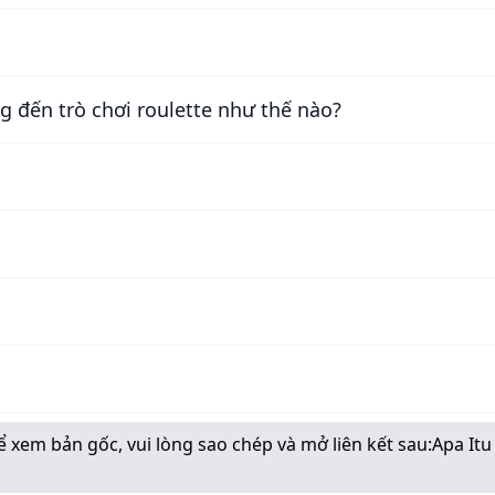
g đến trò chơi roulette như thế nào?
Để xem bản gốc, vui lòng sao chép và mở liên kết sau:
Apa Itu