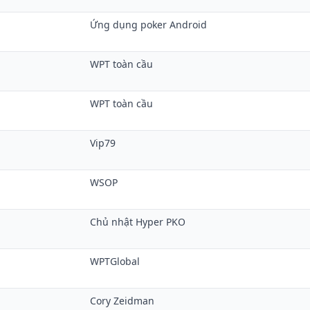
Ứng dụng poker Android
WPT toàn cầu
WPT toàn cầu
Vip79
WSOP
Chủ nhật Hyper PKO
WPTGlobal
Cory Zeidman