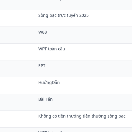
Sòng bạc trực tuyến 2025
W88
WPT toàn cầu
EPT
HướngDẫn
Bài Tấn
Không có tiền thưởng tiền thưởng sòng bạc