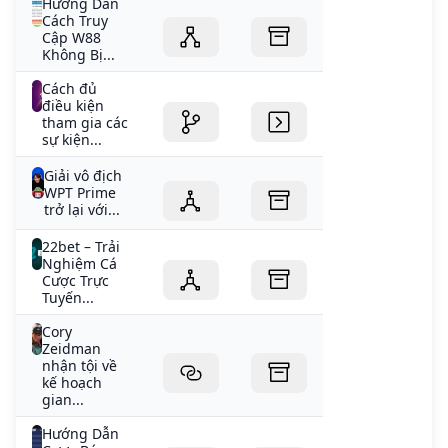
Hướng Dẫn
Cách Truy
Cập W88
Không Bị...
Cách đủ
điều kiện
tham gia các
sự kiện...
Giải vô địch
WPT Prime
trở lại với...
22bet – Trải
Nghiệm Cá
Cược Trực
Tuyến...
Cory
Zeidman
nhận tội về
kế hoạch
gian...
Hướng Dẫn