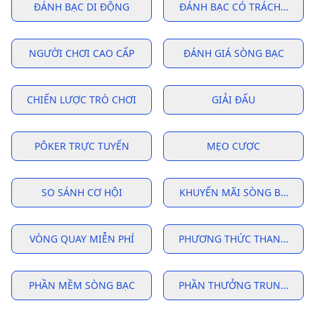
ĐÁNH BẠC DI ĐỘNG
ĐÁNH BẠC CÓ TRÁCH NHIỆ
NGƯỜI CHƠI CAO CẤP
ĐÁNH GIÁ SÒNG BẠC
CHIẾN LƯỢC TRÒ CHƠI
GIẢI ĐẤU
PÔKER TRỰC TUYẾN
MẸO CƯỢC
SO SÁNH CƠ HỘI
KHUYẾN MÃI SÒNG BẠC
VÒNG QUAY MIỄN PHÍ
PHƯƠNG THỨC THANH TOÁ
PHẦN MỀM SÒNG BẠC
PHẦN THƯỞNG TRUNG THÀ