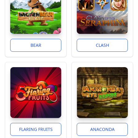
BEAR
CLASH
FLARING FRUITS
ANACONDA