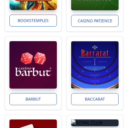
BOOKSTEMPLES
CASINO PATIENCE
BARBUT
BACCARAT