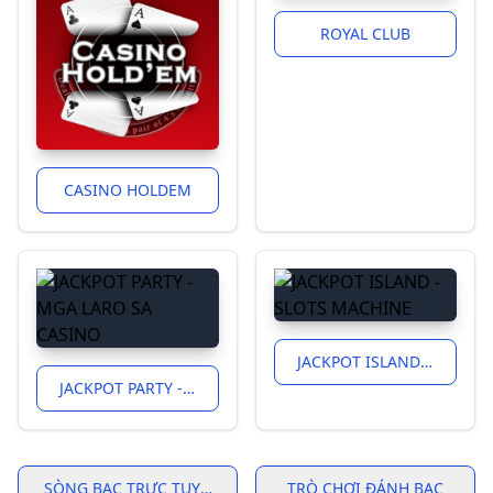
ROYAL CLUB
CASINO HOLDEM
JACKPOT ISLAND - SLOTS MACHINE
JACKPOT PARTY - MGA LARO SA CASINO
SÒNG BẠC TRỰC TUYẾN
TRÒ CHƠI ĐÁNH BẠC