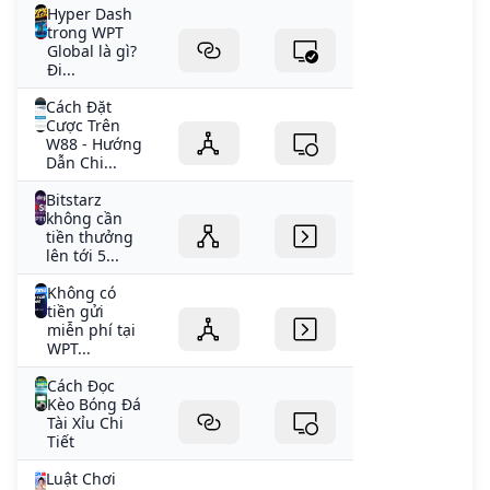
Hyper Dash
trong WPT
Global là gì?
Đi...
Cách Đặt
Cược Trên
W88 - Hướng
Dẫn Chi...
Bitstarz
không cần
tiền thưởng
lên tới 5...
Không có
tiền gửi
miễn phí tại
WPT...
Cách Đọc
Kèo Bóng Đá
Tài Xỉu Chi
Tiết
Luật Chơi