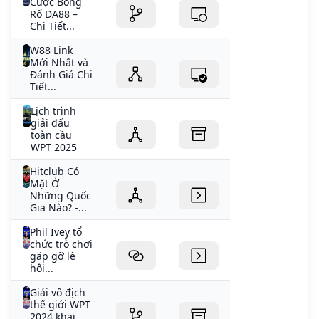
Cược Bóng
Rổ DA88 –
Chi Tiết...
W88 Link
Mới Nhất và
Đánh Giá Chi
Tiết...
Lịch trình
giải đấu
toàn cầu
WPT 2025
Hitclub Có
Mặt Ở
Những Quốc
Gia Nào? -...
Phil Ivey tổ
chức trò chơi
gặp gỡ lễ
hội...
Giải vô địch
thế giới WPT
2024 khai