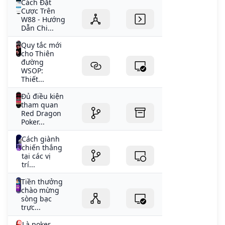
Cách Đặt
Cược Trên
W88 - Hướng
Dẫn Chi...
Quy tắc mới
cho Thiên
đường
WSOP:
Thiết...
Đủ điều kiện
tham quan
Red Dragon
Poker...
Cách giành
chiến thắng
tại các vị
trí...
Tiền thưởng
chào mừng
sòng bạc
trực...
Là poker