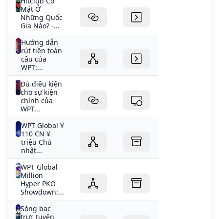
Hitclub Có
Mặt Ở
Những Quốc
Gia Nào? -...
Hướng dẫn
rút tiền toàn
cầu của
WPT:...
Đủ điều kiện
cho sự kiện
chính của
WPT...
WPT Global ¥
110 CN ¥
triệu Chủ
nhật...
WPT Global
Million
Hyper PKO
Showdown:...
Sòng bạc
trực tuyến