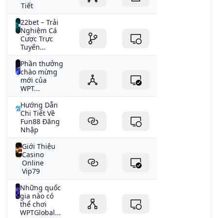
Tiết
22bet – Trải
Nghiệm Cá
Cược Trực
Tuyến...
Phần thưởng
chào mừng
mới của
WPT...
Hướng Dẫn
Chi Tiết Về
Fun88 Đăng
Nhập
Giới Thiệu
Casino
Online
Vip79
Những quốc
gia nào có
thể chơi
WPTGlobal...