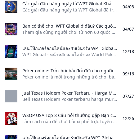
Các giải đấu hàng ngày từ WPT Global Khám phá các giải đấu hàng ngày của WPT Global: Các sự kiện hàng ngày các giải thưởng được bảo đảm mua đa dạng và bảo mật mạnh mẽ trong môi trường du lịch poker thế giới đáng tin cậy.
04/08
Các giải đấu hàng ngày từ WPT Global đã trở thành một vật cố định cho người chơi đang tìm kiếm sự cạnh tranh chất lượng, ổn định trong lĩnh vực trực tuyến. Các trò chơi rủi ro cộng với tập trung vào các sự kiện gần hơn đáng kể đến hàng ngày, cho phép người chơi thường xuyên kiểm tra kỹ năng cửa hàng của họ để lấy tiền mặt và giải thưởng.
Bạn có thể chơi WPT Global ở đâu? Các quốc gia được hỗ trợ & nổi bật nền tảng Khám phá những quốc gia nào hỗ trợ WPT Global và tìm hiểu về các trò chơi poker và sòng bạc của mình. Khám phá lý do tại sao nó là một tên tuổi hàng đầu trong trò chơi trực tuyến với di sản 20 năm.
04/07
Tham gia cùng người chơi từ hơn 60 quốc gia trên thế giới, WPT Global đã xây dựng một trong những cái tên có uy tín nhất trong trò chơi trực tuyến. Điều này bao gồm: **Bắc Mỹ:**Canada, Hoa Kỳ **Châu Âu:**Vương quốc Anh, Đức, Pháp, Ý, Tây Ban Nha, Hà Lan, Bỉ, Thụy Sĩ, Áo, Ireland, Bồ Đào Nha, Thụy Điển, Na Uy, Đan Mạch, Phần Lan, Ba Lan, Cộng hòa Séc, Hungary, Romania, Bulgaria, Hy Lạp, Cyprus, Thổ Nhĩ Kỳ **Châu Á:**Nhật Bản, Hàn Quốc, Singapore, Hồng Kông, Đài Loan, Ấn Độ, Malaysia, Indonesia, Philippines, Thái Lan, Việt Nam **Châu Đại Dương:**Úc, New Zealand **Mỹ Latinh:**Brazil, Mexico, Argentina, Chile, Colombia, Costa Rica, Panama **Châu Phi & Trung Đông:**Nam Phi, Nigeria, Ai Cập, Các Tiểu vương quốc Ả Rập Thống nhất, Ả Rập Saudi, Israel WPT Global là tất cả về các tùy chọn chơi game ở cốt lõi của nó.
เล่นโป๊กเกอร์ออนไลน์และรับเงินจริง WPT Global - หน้าหลักออนไลน์ของ World Poker Tour - นำทัวร์นาเมนต์โป๊กเกอร์ออนไลน์ที่ปลอดภัยที่สุดและเกมเงินจริงมาให้คุณ
12/18
WPT Global - หน้าหลักออนไลน์ของ World Poker Tour - นำทัวร์นาเมนต์โป๊กเกอร์ออนไลน์ที่ปลอดภัยที่สุดและเกมเงินจริงมาให้คุณ กฎของโป๊กเกอร์ กฎการแข่งขัน คำศัพท์โป๊กเกอร์ Texas Hold’em PLO Short Deck Global Spins Mystery Bounty ประกันภัย Reveal Hands Rabbit Hunt ขยายเวลา การเดิมพัน HOLE CARD Gift Fest Jackpots หน้าหลักออนไลน์ของ World Poker Tour ที่ซึ่งตำนานได้บรรจบกับการปฏิวัติ เข้าร่วมสังคมการเล่นไพ่ใหญ่ที่สุดของโลก ของผู้เล่นเกมเงินสด 20 ปีที่ดีเยี่ยมที่สุด WPT เป็นหนึ่งในชื่อโป๊กเกอร์ที่โดดเด่นที่สุด แบรนด์โป๊กเกอร์ชั้นนําทั่วโลกในช่วง 20 ปีที่ผ่านมาและการนับ สนามเล่นสำหรับระดับสกิลทั้งหมด ซอฟต์แวร์ WPT Global ที่เป็นนวัตกรรมใหม่ช่วยให้มีผู้เล่นมืออาชีพเพียงสองคนต่อโต๊ะเกมเงินสด หมายความว่าผู้เล่นทุกระดับมีสถานที่ที่ดีที่สุดในการเรียนรู้ เล่น ปรับปรุง และชนะ ไม่อนุญาตให้ใช้โปรแกรมอัตโนมัติและการโกงใด ๆ 24/7 ติดตามการเฝ้าระวังผู้ฉ้อโกงและโปรแกรมบอท การตรวจจับ AI ที่ขับเคลื่อนด้วยข้อมูลพร้อมกับทฤษฎีเกมจะช่วยกำจัดบอทและการสมรู้ร่วมคิดเพื่อให้คุณสามารถเพลิดเพลินไปกับสภาพแวดล้อมเกมที่ปลอดภัยและยุติธรรม WPT เป็นหนึ่งในชื่อโป๊กเกอร์ที่โดดเด่นที่สุด แบรนด์โป๊กเกอร์ชั้นนําทั่วโลกในช่วง 20 ปีที่ผ่านมาและการนับ ซอฟต์แวร์ WPT Global ที่เป็นนวัตกรรมใหม่ช่วยให้มีผู้เล่นมืออาชีพเพียงสองคนต่อโต๊ะเกมเงินสด หมายความว่าผู้เล่นทุกระดับมีสถานที่ที่ดีที่สุดในการเรียนรู้ เล่น ปรับปรุง และชนะ
Poker online: Trò chơi bài đổi đời cho người Việt Tìm hiểu chi tiết về poker online từ lợi ích cách chơi đến các lưu ý quan trọng giúp người chơi Việt nâng cao kỹ năng và tránh rủi ro. Poker online không chỉ là trò chơi giải trí mà còn là cơ hội phát triển chiến thuật và tài chính cá nhân.
09/16
Poker online là một trong những trò chơi bài phổ biến và thu hút đông đảo người chơi tại Việt Nam cũng như trên toàn thế giới. Trò chơi này không chỉ mang lại sự giải trí mà còn là cơ hội để người chơi thử thách tư duy, chiến lược và kỹ năng quản lý tâm lý. Lợi ích của việc chơi poker online Tiện lợi: Người chơi có thể tham gia bất cứ lúc nào và ở đâu chỉ với một chiếc điện thoại hoặc máy tính có kết nối internet.
Jual Texas Holdem Poker Terbaru - Harga Murah Juli 2025 & Cicil 0% Beli Texas Holdem Poker terbaru harga murah Juli 2025 di Tokopedia! ∙ Promo Pengguna Baru ∙ Kurir Instan ∙ Bebas Ongkir ∙ Cicilan 0%.
07/27
Beli Texas Holdem Poker terbaru harga murah Juli 2025 di Tokopedia! ∙ Promo Pengguna Baru ∙ Kurir Instan ∙ Bebas Ongkir ∙ Cicilan 0%. KategoriMainan & HobiBoard GamePermainan KartuRumah TanggaKebersihanDekorasiTempat Penyimpanan
WSOP USA Top 8 Câu hỏi thường gặp Bạn có thể chơi bài xì phé trực tuyến tại Hoa Kỳ thông qua WSOP.com trang web này là hợp pháp ở Nevada New Jersey Michigan và Pennsylvania.
12/26
Làm cách nào để chơi bài xì phé trực tuyến trên WSOP? Bạn có thể chơi bài xì phé trực tuyến tại Hoa Kỳ thông qua trang web này là hợp pháp ở Nevada, New Jersey, Michigan và Pennsylvania. Có phải là hợp pháp ở Mỹ không? Có. Ở mỗi tiểu bang, nó có giấy phép thích hợp để vận hành poker trực tuyến tiền thật từ ban quản lý của tiểu bang và phải tuân theo các quy tắc và quy định nghiêm ngặt.
เล่นโป๊กเกอร์ออนไลน์และรับเงินจริง WPT Global - หน้าหลักออนไลน์ของ World Poker Tour - นำทัวร์นาเมนต์โป๊กเกอร์ออนไลน์ที่ปลอดภัยที่สุดและเกมเงินจริงมาให้คุณ