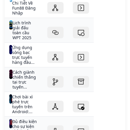
Chi Tiết Về
Fun88 Đăng
Nhập
Lịch trình
giải đấu
toàn cầu
WPT 2025
Ứng dụng
sòng bạc
trực tuyến
hàng đầu...
Cách giành
chiến thắng
tại trực
tuyến...
Chơi bài xì
phé trực
tuyến trên
Android:...
Đủ điều kiện
cho sự kiện