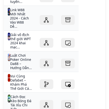
tuyến...
Link W88
Mới Nhất
2024 - Cách
Vào W88
Dễ...
Giải vô địch
thế giới WPT
2024 khai
mạc...
Luật Chơi
Poker Online
Da88 –
Hướng Dẫn...
Vui Cùng
Dafabet –
Khám Phá
Thế Giới Cá...
Cách Đọc
Kèo Bóng Đá
Tài Xỉu Chi