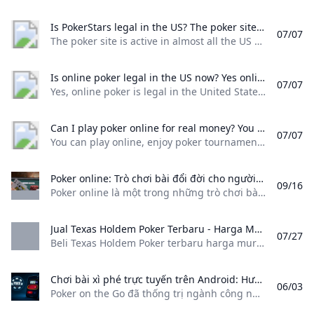
Is PokerStars legal in the US? The poker site is active in almost all the US states that have legalized online poker. If yours is not on the list you might want to take it to your state representatives. They are the ones who can help you go back and play real money games with thousands of other players like you on the PokerStars software.Jun 13 2023
07/07
The poker site is active in almost all the US states that have legalized online poker. If yours is not on the list, you might want to take it to your state representatives. They are the ones who can help you go back and play real money games with thousands of other players like you on the PokerStars software.Jun 13, 2023
Is online poker legal in the US now? Yes online poker is legal in the United States albeit only in certain states. As of early 2025 only six states have legalized and actually offer online poker – Nevada Delaware New Jersey Pennsylvania West Virginia and Michigan.
07/07
Yes, online poker is legal in the United States, albeit only in certain states. As of early 2025, only six states have legalized and actually offer online poker – Nevada, Delaware, New Jersey, Pennsylvania, West Virginia, and Michigan.
Can I play poker online for real money? You can play online enjoy poker tournaments and play cash games with real money or free play poker. It is important to set financial limits to promote safe gambling practices and enhance your gaming experience.
07/07
You can play online, enjoy poker tournaments, and play cash games with real money or free play poker. It is important to set financial limits to promote safe gambling practices and enhance your gaming experience.
Poker online: Trò chơi bài đổi đời cho người Việt Tìm hiểu chi tiết về poker online từ lợi ích cách chơi đến các lưu ý quan trọng giúp người chơi Việt nâng cao kỹ năng và tránh rủi ro. Poker online không chỉ là trò chơi giải trí mà còn là cơ hội phát triển chiến thuật và tài chính cá nhân.
09/16
Poker online là một trong những trò chơi bài phổ biến và thu hút đông đảo người chơi tại Việt Nam cũng như trên toàn thế giới. Trò chơi này không chỉ mang lại sự giải trí mà còn là cơ hội để người chơi thử thách tư duy, chiến lược và kỹ năng quản lý tâm lý. Lợi ích của việc chơi poker online Tiện lợi: Người chơi có thể tham gia bất cứ lúc nào và ở đâu chỉ với một chiếc điện thoại hoặc máy tính có kết nối internet.
Jual Texas Holdem Poker Terbaru - Harga Murah Juli 2025 & Cicil 0% Beli Texas Holdem Poker terbaru harga murah Juli 2025 di Tokopedia! ∙ Promo Pengguna Baru ∙ Kurir Instan ∙ Bebas Ongkir ∙ Cicilan 0%.
07/27
Beli Texas Holdem Poker terbaru harga murah Juli 2025 di Tokopedia! ∙ Promo Pengguna Baru ∙ Kurir Instan ∙ Bebas Ongkir ∙ Cicilan 0%. KategoriMainan & HobiBoard GamePermainan KartuRumah TanggaKebersihanDekorasiTempat Penyimpanan
Chơi bài xì phé trực tuyến trên Android: Hướng dẫn năm 2025 Bạn muốn chơi bài xì phé trực tuyến trên điện thoại hoặc máy tính bảng Android của bạn? Dưới đây là hướng dẫn năm 2025 cho các ứng dụng tính năng tốt nhất và cách WPT Global giúp poker di động dễ dàng và an toàn.
06/03
Poker on the Go đã thống trị ngành công nghiệp chơi game trực tuyến, và chưa bao giờ có nhiều người chơi thưởng thức poker trực tuyến trên thiết bị Android vào năm 2025. Miễn là bạn có điện thoại thông minh và một ứng dụng an toàn, bạn có thể chơi các trò chơi poker tiền thực từ bất cứ nơi nào-đó là một chiếc CAFÃ © hoặc giường của riêng bạn.