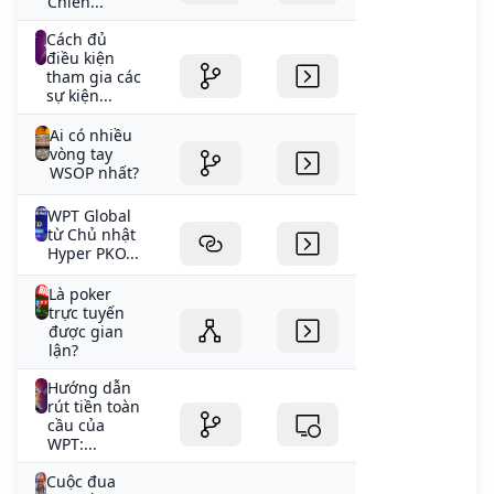
Chiến...
Cách đủ
điều kiện
tham gia các
sự kiện...
Ai có nhiều
vòng tay
WSOP nhất?
WPT Global
từ Chủ nhật
Hyper PKO...
Là poker
trực tuyến
được gian
lận?
Hướng dẫn
rút tiền toàn
cầu của
WPT:...
Cuộc đua