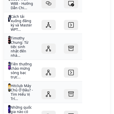
W88 - Hướng
Dẫn Chi...
Cách tải
xuống đăng
ký và Master
WPT...
Timothy
Chung: Từ
tiệc sinh
nhật đến
nhà...
Tiền thưởng
chào mừng
sòng bạc
trực...
Hitclub Máy
Chủ Ở Đâu? -
Tìm Hiểu Vị
Trí...
Những quốc
gia nào có