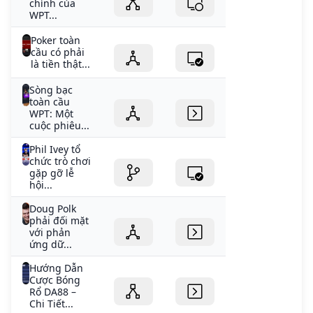
chính của
WPT...
Poker toàn
cầu có phải
là tiền thật...
Sòng bạc
toàn cầu
WPT: Một
cuộc phiêu...
Phil Ivey tổ
chức trò chơi
gặp gỡ lễ
hội...
Doug Polk
phải đối mặt
với phản
ứng dữ...
Hướng Dẫn
Cược Bóng
Rổ DA88 –
Chi Tiết...