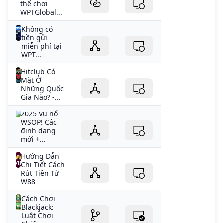
thể chơi
WPTGlobal...
Không có
tiền gửi
miễn phí tại
WPT...
Hitclub Có
Mặt Ở
Những Quốc
Gia Nào? -...
2025 Vụ nổ
WSOP! Các
định dạng
mới +...
Hướng Dẫn
Chi Tiết Cách
Rút Tiền Từ
W88
Cách Chơi
Blackjack:
Luật Chơi