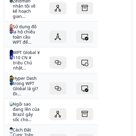
Zeidman
nhận tội về
kế hoạch
gian...
Sử dụng đô
la hộ chiếu
toàn cầu
WPT để...
WPT Global ¥
110 CN ¥
triệu Chủ
nhật...
Hyper Dash
trong WPT
Global là gì?
Đi...
Ngôi sao
đang lên của
Brazil gây
sốc cho...
Cách Đặt
Cược Trên