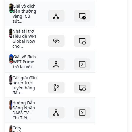
Giải vô địch
tiền thưởng
vàng: Cú
sút...
Nhà tài trợ
Tiêu đề WPT
Global Now
cho...
Giải vô địch
WPT Prime
trở lại với...
Các giải đấu
poker trực
tuyến hàng
đầu...
Hướng Dẫn
Đăng Nhập
DA88 TV –
Chi Tiết...
Cory