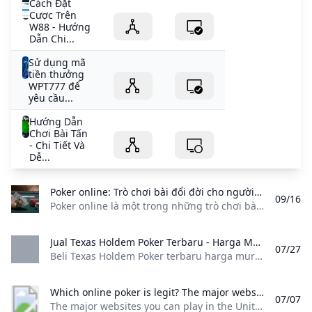
Cách Đặt
Cược Trên
W88 - Hướng
Dẫn Chi...
Sử dụng mã
tiền thưởng
WPT777 để
yêu cầu...
Hướng Dẫn
Chơi Bài Tấn
- Chi Tiết Và
Dễ...
Poker online: Trò chơi bài đổi đời cho người Việt Tìm hiểu chi tiết về poker online từ lợi ích cách chơi đến các lưu ý quan trọng giúp người chơi Việt nâng cao kỹ năng và tránh rủi ro. Poker online không chỉ là trò chơi giải trí mà còn là cơ hội phát triển chiến thuật và tài chính cá nhân.
09/16
Poker online là một trong những trò chơi bài phổ biến và thu hút đông đảo người chơi tại Việt Nam cũng như trên toàn thế giới. Trò chơi này không chỉ mang lại sự giải trí mà còn là cơ hội để người chơi thử thách tư duy, chiến lược và kỹ năng quản lý tâm lý. Lợi ích của việc chơi poker online Tiện lợi: Người chơi có thể tham gia bất cứ lúc nào và ở đâu chỉ với một chiếc điện thoại hoặc máy tính có kết nối internet.
Jual Texas Holdem Poker Terbaru - Harga Murah Juli 2025 & Cicil 0% Beli Texas Holdem Poker terbaru harga murah Juli 2025 di Tokopedia! ∙ Promo Pengguna Baru ∙ Kurir Instan ∙ Bebas Ongkir ∙ Cicilan 0%.
07/27
Beli Texas Holdem Poker terbaru harga murah Juli 2025 di Tokopedia! ∙ Promo Pengguna Baru ∙ Kurir Instan ∙ Bebas Ongkir ∙ Cicilan 0%. KategoriMainan & HobiBoard GamePermainan KartuRumah TanggaKebersihanDekorasiTempat Penyimpanan
Which online poker is legit? The major websites you can play in the United States for real money are Ignition/Bovada Americas Cardroom/Black Chip Poker Global Poker and BetOnline/SportsBetting.ag. These are the major poker networks in the US have the most amount of traffic and they all payout their players on time and fairly quickly.Apr 17 2023
07/07
The major websites you can play in the United States for real money are Ignition/Bovada, America’s Cardroom/Black Chip Poker, Global Poker, and BetOnline/SportsBetting.ag. These are the major poker networks in the US, have the most amount of traffic, and they all payout their players on time and fairly quickly.Apr 17, 2023