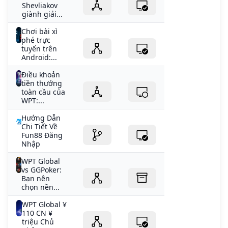
Shevliakov
giành giải...
Chơi bài xì
phé trực
tuyến trên
Android:...
Điều khoản
tiền thưởng
toàn cầu của
WPT:...
Hướng Dẫn
Chi Tiết Về
Fun88 Đăng
Nhập
WPT Global
vs GGPoker:
Bạn nên
chọn nền...
WPT Global ¥
110 CN ¥
triệu Chủ