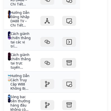
Chi Tiết...
Hướng Dẫn
Đăng Nhập
DA88 TV –
Chi Tiết...
Cách giành
chiến thắng
tại các vị
trí...
Cách giành
chiến thắng
tại trực
tuyến...
Hướng Dẫn
Cách Truy
Cập W88
Không Bị...
Sòng bạc
tiền thưởng
hàng đầu
không có...