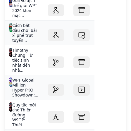
Giải vô địch
thế giới WPT
2024 khai
mạc...
Cách bắt
đầu chơi bài
xì phé trực
tuyến...
Timothy
Chung: Từ
tiệc sinh
nhật đến
nhà...
WPT Global
Million
Hyper PKO
Showdown:...
Quy tắc mới
cho Thiên
đường
WSOP:
Thiết...