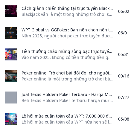
Cách giành chiến thắng tại trực tuyến Blackjack: Chiến lược cho năm 2025 Khám phá cách giành chiến thắng tại Blackjack trực tuyến vào năm 2025 với các chiến lược thiết yếu mẹo và một nền tảng đáng tin cậy. Tìm hiểu lý do tại sao WPT Global là lựa chọn hàng đầu cho Blackjack tiền thật.
06/02
Blackjack vẫn là một trong những trò chơi sòng bạc trực tuyến được ưa chuộng nhất năm 2025. Nó có lợi thế nhà thấp, và, với sự pha trộn giữa kỹ năng và may mắn, nó mang đến cho người chơi cơ hội đánh bại các đại lý với các quyết định tốt. Nhưng làm thế nào bạn có thể nghiêng tỷ lệ cược có lợi cho bạn? Bài viết này sẽ hướng dẫn bạn qua những gì bạn cần biết để giành chiến thắng, bao gồm lý do tại sao điều quan trọng là chơi tại một trang web có uy tín, chẳng hạn như WPT Global.
WPT Global vs GGPoker: Bạn nên chọn nền tảng poker nào vào năm 2025? So sánh WPT Global và GGPoker vào năm 2025: Khám phá sự khác biệt về tiền thưởng phần mềm dịch vụ giải đấu và nhiều hơn nữa để quyết định trang web poker nào là tốt nhất cho bạn.
06/01
Năm 2025, người chơi poker trực tuyến được tha hồ lựa chọn. Trong số những cái tên được nói đến nhiều nhất trong trò chơi làWPT toàn cầuVàGGPOKERHai nền tảng cung cấp trải nghiệm poker trực tuyến đẳng cấp thế giới. Nhưng cái nào phù hợp với bạn? Sự cố này so sánh các tính năng cốt lõi của họ, trải nghiệm người chơi và giá trị, giúp bạn đưa ra quyết định sáng suốt nhất.
Tiền thưởng chào mừng sòng bạc trực tuyến không có tiền gửi 2025 Khám phá phần thưởng chào mừng sòng bạc trực tuyến hàng đầu mà không cần đặt cọc vào năm 2025. Khám phá các ưu đãi mới nhất của WPT Global và bắt đầu chơi ngay hôm nay.
05/31
Vào năm 2025, không có tiền thưởng tiền gửi vẫn là một trong những phương pháp tốt nhất mà sòng bạc trực tuyến sử dụng để thu hút người chơi mới. Đây là những ưu đãi không có rủi ro mà nhiều người chơi có thể tận dụng lợi thế hoàn hảo cho những người muốn học các sợi dây và không muốn tự mất tiền. Không có tiền thưởng chào mừng tiền gửi là gì?
Poker online: Trò chơi bài đổi đời cho người Việt Tìm hiểu chi tiết về poker online từ lợi ích cách chơi đến các lưu ý quan trọng giúp người chơi Việt nâng cao kỹ năng và tránh rủi ro. Poker online không chỉ là trò chơi giải trí mà còn là cơ hội phát triển chiến thuật và tài chính cá nhân.
09/16
Poker online là một trong những trò chơi bài phổ biến và thu hút đông đảo người chơi tại Việt Nam cũng như trên toàn thế giới. Trò chơi này không chỉ mang lại sự giải trí mà còn là cơ hội để người chơi thử thách tư duy, chiến lược và kỹ năng quản lý tâm lý. Lợi ích của việc chơi poker online Tiện lợi: Người chơi có thể tham gia bất cứ lúc nào và ở đâu chỉ với một chiếc điện thoại hoặc máy tính có kết nối internet.
Jual Texas Holdem Poker Terbaru - Harga Murah Juli 2025 & Cicil 0% Beli Texas Holdem Poker terbaru harga murah Juli 2025 di Tokopedia! ∙ Promo Pengguna Baru ∙ Kurir Instan ∙ Bebas Ongkir ∙ Cicilan 0%.
07/27
Beli Texas Holdem Poker terbaru harga murah Juli 2025 di Tokopedia! ∙ Promo Pengguna Baru ∙ Kurir Instan ∙ Bebas Ongkir ∙ Cicilan 0%. KategoriMainan & HobiBoard GamePermainan KartuRumah TanggaKebersihanDekorasiTempat Penyimpanan
Lễ hội mùa xuân toàn cầu WPT: 7.000.000 đô la giải thưởng được đảm bảo Khám phá Lễ hội mùa xuân toàn cầu WPT với một giải thưởng được đảm bảo 7 triệu đô la 100% Rakeback và các giải đấu thú vị.
05/08
Lễ hội mùa xuân toàn cầu WPT hứa hẹn sẽ là một trong những sự kiện poker trực tuyến tuyệt vời nhất trong năm và cung cấp cho bạn cơ hội chiến đấu với cảm giác khi bạn chiến đấu để giành được một phần của một giải thưởng được đảm bảo đáng kinh ngạc trị giá 7 triệu đô la! Lễ hội diễn ra từ ngày 5 tháng 5 đến ngày 26 tháng 5, với các giải đấu cho người chơi thuộc mọi cấp độ kỹ năng.