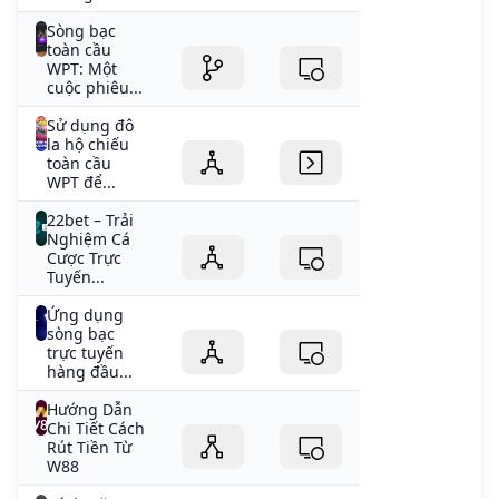
Sòng bạc
toàn cầu
WPT: Một
cuộc phiêu...
Sử dụng đô
la hộ chiếu
toàn cầu
WPT để...
22bet – Trải
Nghiệm Cá
Cược Trực
Tuyến...
Ứng dụng
sòng bạc
trực tuyến
hàng đầu...
Hướng Dẫn
Chi Tiết Cách
Rút Tiền Từ
W88