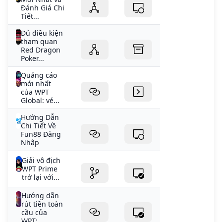
Đánh Giá Chi
Tiết...
Đủ điều kiện
tham quan
Red Dragon
Poker...
Quảng cáo
mới nhất
của WPT
Global: vé...
Hướng Dẫn
Chi Tiết Về
Fun88 Đăng
Nhập
Giải vô địch
WPT Prime
trở lại với...
Hướng dẫn
rút tiền toàn
cầu của
WPT:...