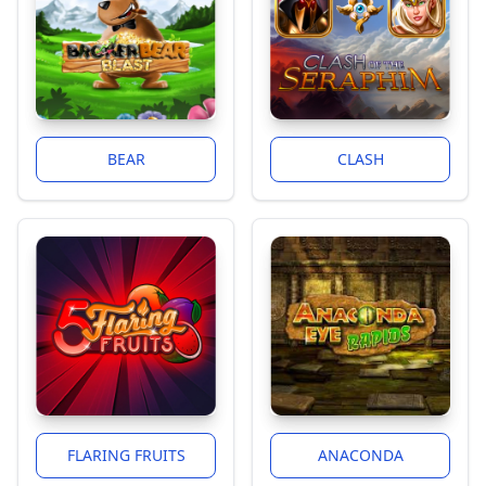
BEAR
CLASH
FLARING FRUITS
ANACONDA