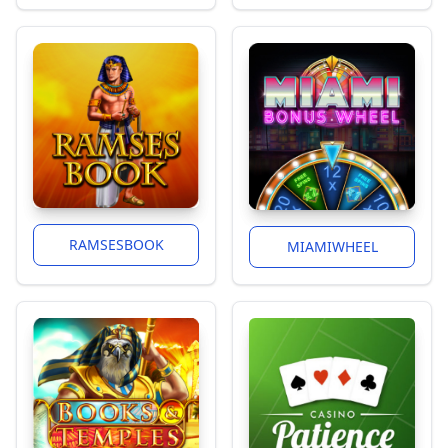
RAMSESBOOK
MIAMIWHEEL