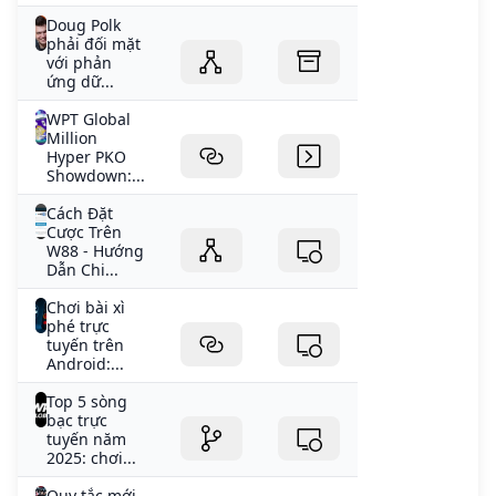
Doug Polk
phải đối mặt
với phản
ứng dữ...
WPT Global
Million
Hyper PKO
Showdown:...
Cách Đặt
Cược Trên
W88 - Hướng
Dẫn Chi...
Chơi bài xì
phé trực
tuyến trên
Android:...
Top 5 sòng
bạc trực
tuyến năm
2025: chơi...
Quy tắc mới