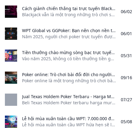
Cách giành chiến thắng tại trực tuyến Blackjack: Chiến lược cho năm 2025 Khám phá cách giành chiến thắng tại Blackjack trực tuyến vào năm 2025 với các chiến lược thiết yếu mẹo và một nền tảng đáng tin cậy. Tìm hiểu lý do tại sao WPT Global là lựa chọn hàng đầu cho Blackjack tiền thật.
06/02
Blackjack vẫn là một trong những trò chơi sòng bạc trực tuyến được ưa chuộng nhất năm 2025. Nó có lợi thế nhà thấp, và, với sự pha trộn giữa kỹ năng và may mắn, nó mang đến cho người chơi cơ hội đánh bại các đại lý với các quyết định tốt. Nhưng làm thế nào bạn có thể nghiêng tỷ lệ cược có lợi cho bạn? Bài viết này sẽ hướng dẫn bạn qua những gì bạn cần biết để giành chiến thắng, bao gồm lý do tại sao điều quan trọng là chơi tại một trang web có uy tín, chẳng hạn như WPT Global.
WPT Global vs GGPoker: Bạn nên chọn nền tảng poker nào vào năm 2025? So sánh WPT Global và GGPoker vào năm 2025: Khám phá sự khác biệt về tiền thưởng phần mềm dịch vụ giải đấu và nhiều hơn nữa để quyết định trang web poker nào là tốt nhất cho bạn.
06/01
Năm 2025, người chơi poker trực tuyến được tha hồ lựa chọn. Trong số những cái tên được nói đến nhiều nhất trong trò chơi làWPT toàn cầuVàGGPOKERHai nền tảng cung cấp trải nghiệm poker trực tuyến đẳng cấp thế giới. Nhưng cái nào phù hợp với bạn? Sự cố này so sánh các tính năng cốt lõi của họ, trải nghiệm người chơi và giá trị, giúp bạn đưa ra quyết định sáng suốt nhất.
Tiền thưởng chào mừng sòng bạc trực tuyến không có tiền gửi 2025 Khám phá phần thưởng chào mừng sòng bạc trực tuyến hàng đầu mà không cần đặt cọc vào năm 2025. Khám phá các ưu đãi mới nhất của WPT Global và bắt đầu chơi ngay hôm nay.
05/31
Vào năm 2025, không có tiền thưởng tiền gửi vẫn là một trong những phương pháp tốt nhất mà sòng bạc trực tuyến sử dụng để thu hút người chơi mới. Đây là những ưu đãi không có rủi ro mà nhiều người chơi có thể tận dụng lợi thế hoàn hảo cho những người muốn học các sợi dây và không muốn tự mất tiền. Không có tiền thưởng chào mừng tiền gửi là gì?
Poker online: Trò chơi bài đổi đời cho người Việt Tìm hiểu chi tiết về poker online từ lợi ích cách chơi đến các lưu ý quan trọng giúp người chơi Việt nâng cao kỹ năng và tránh rủi ro. Poker online không chỉ là trò chơi giải trí mà còn là cơ hội phát triển chiến thuật và tài chính cá nhân.
09/16
Poker online là một trong những trò chơi bài phổ biến và thu hút đông đảo người chơi tại Việt Nam cũng như trên toàn thế giới. Trò chơi này không chỉ mang lại sự giải trí mà còn là cơ hội để người chơi thử thách tư duy, chiến lược và kỹ năng quản lý tâm lý. Lợi ích của việc chơi poker online Tiện lợi: Người chơi có thể tham gia bất cứ lúc nào và ở đâu chỉ với một chiếc điện thoại hoặc máy tính có kết nối internet.
Jual Texas Holdem Poker Terbaru - Harga Murah Juli 2025 & Cicil 0% Beli Texas Holdem Poker terbaru harga murah Juli 2025 di Tokopedia! ∙ Promo Pengguna Baru ∙ Kurir Instan ∙ Bebas Ongkir ∙ Cicilan 0%.
07/27
Beli Texas Holdem Poker terbaru harga murah Juli 2025 di Tokopedia! ∙ Promo Pengguna Baru ∙ Kurir Instan ∙ Bebas Ongkir ∙ Cicilan 0%. KategoriMainan & HobiBoard GamePermainan KartuRumah TanggaKebersihanDekorasiTempat Penyimpanan
Lễ hội mùa xuân toàn cầu WPT: 7.000.000 đô la giải thưởng được đảm bảo Khám phá Lễ hội mùa xuân toàn cầu WPT với một giải thưởng được đảm bảo 7 triệu đô la 100% Rakeback và các giải đấu thú vị.
05/08
Lễ hội mùa xuân toàn cầu WPT hứa hẹn sẽ là một trong những sự kiện poker trực tuyến tuyệt vời nhất trong năm và cung cấp cho bạn cơ hội chiến đấu với cảm giác khi bạn chiến đấu để giành được một phần của một giải thưởng được đảm bảo đáng kinh ngạc trị giá 7 triệu đô la! Lễ hội diễn ra từ ngày 5 tháng 5 đến ngày 26 tháng 5, với các giải đấu cho người chơi thuộc mọi cấp độ kỹ năng.