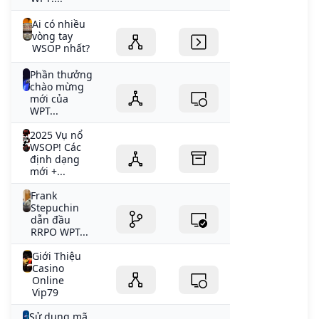
Ai có nhiều
vòng tay
WSOP nhất?
Phần thưởng
chào mừng
mới của
WPT...
2025 Vụ nổ
WSOP! Các
định dạng
mới +...
Frank
Stepuchin
dẫn đầu
RRPO WPT...
Giới Thiệu
Casino
Online
Vip79
Sử dụng mã