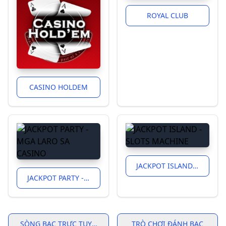
ROYAL CLUB
CASINO HOLDEM
JACKPOT ISLAND - SLOTS MACHINE
JACKPOT PARTY - MGA LARO SA CASINO
SÒNG BẠC TRỰC TUYẾN
TRÒ CHƠI ĐÁNH BẠC