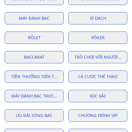
MÁY ĐÁNH BẠC
XÌ DÁCH
RỒLET
PÔKER
BACCARAT
TRÒ CHƠI VỚI NGƯỜI CHIA B
TIỀN THƯỞNG TIẾN TRIỂN
CÁ CƯỢC THỂ THAO
MÁY ĐÁNH BẠC TRỰC TUYẾN
XÚC XẮC
ƯU ĐÃI SÒNG BẠC
CHƯƠNG TRÌNH VIP