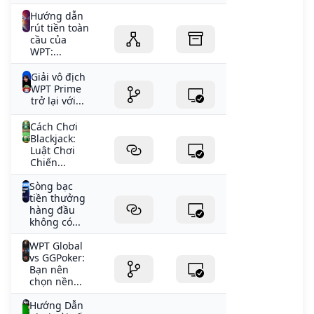
Hướng dẫn
rút tiền toàn
cầu của
WPT:...
Giải vô địch
WPT Prime
trở lại với...
Cách Chơi
Blackjack:
Luật Chơi
Chiến...
Sòng bạc
tiền thưởng
hàng đầu
không có...
WPT Global
vs GGPoker:
Bạn nên
chọn nền...
Hướng Dẫn