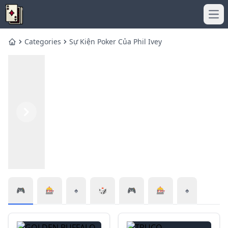
Ope
Categories
Sự Kiện Poker Của Phil Ivey
Home
Previous
Next
🎮
🎰
♠️
🎲
🎮
🎰
♠️