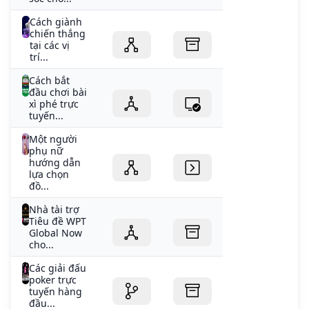
Cách giành
chiến thắng
tại các vị
trí...
Cách bắt
đầu chơi bài
xì phé trực
tuyến...
Một người
phụ nữ
hướng dẫn
lựa chọn
đồ...
Nhà tài trợ
Tiêu đề WPT
Global Now
cho...
Các giải đấu
poker trực
tuyến hàng
đầu...