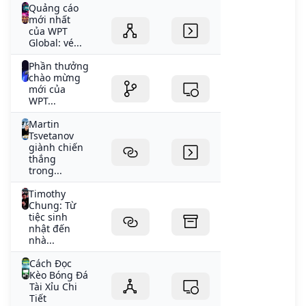
Quảng cáo
mới nhất
của WPT
Global: vé...
Phần thưởng
chào mừng
mới của
WPT...
Martin
Tsvetanov
giành chiến
thắng
trong...
Timothy
Chung: Từ
tiệc sinh
nhật đến
nhà...
Cách Đọc
Kèo Bóng Đá
Tài Xỉu Chi
Tiết