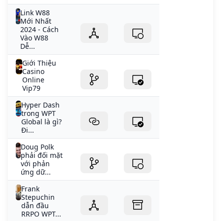
Link W88
Mới Nhất
2024 - Cách
Vào W88
Dễ...
Giới Thiệu
Casino
Online
Vip79
Hyper Dash
trong WPT
Global là gì?
Đi...
Doug Polk
phải đối mặt
với phản
ứng dữ...
Frank
Stepuchin
dẫn đầu
RRPO WPT...