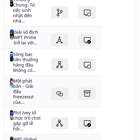
Chung: Từ
tiệc sinh
nhật đến
nhà...
Giải vô địch
WPT Prime
trở lại với...
Sòng bạc
tiền thưởng
hàng đầu
không có...
Một phát
bắn - Giải
đấu
Freezeout
của...
Phil Ivey tổ
chức trò chơi
gặp gỡ lễ
hội...
WPT Global