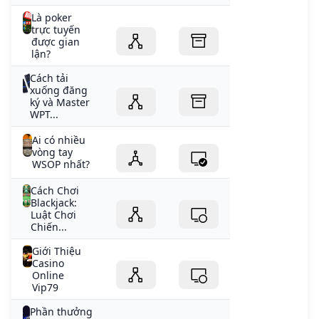
Là poker
trực tuyến
được gian
lận?
Cách tải
xuống đăng
ký và Master
WPT...
Ai có nhiều
vòng tay
WSOP nhất?
Cách Chơi
Blackjack:
Luật Chơi
Chiến...
Giới Thiệu
Casino
Online
Vip79
Phần thưởng