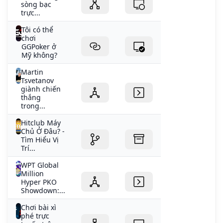
sòng bạc
trực...
Tôi có thể
chơi
GGPoker ở
Mỹ không?
Martin
Tsvetanov
giành chiến
thắng
trong...
Hitclub Máy
Chủ Ở Đâu? -
Tìm Hiểu Vị
Trí...
WPT Global
Million
Hyper PKO
Showdown:...
Chơi bài xì
phé trực