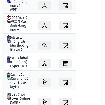
chào mừng
mới của
WPT...
2025 Vụ nổ
WSOP! Các
định dạng
mới +...
Bitstarz
không cần
tiền thưởng
lên tới 5...
WPT Global
từ Chủ nhật
Hyper PKO...
Cách bắt
đầu chơi bài
xì phé trực
tuyến...
Luật Chơi
Poker Online
Da88 –