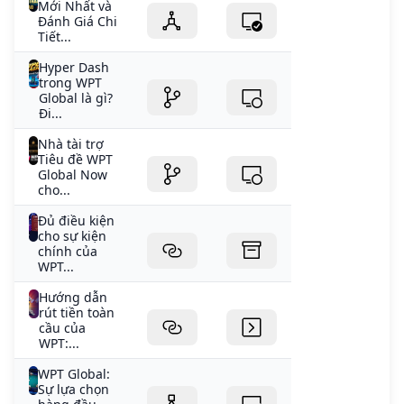
Mới Nhất và
Đánh Giá Chi
Tiết...
Hyper Dash
trong WPT
Global là gì?
Đi...
Nhà tài trợ
Tiêu đề WPT
Global Now
cho...
Đủ điều kiện
cho sự kiện
chính của
WPT...
Hướng dẫn
rút tiền toàn
cầu của
WPT:...
WPT Global:
Sự lựa chọn