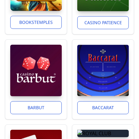
BOOKSTEMPLES
CASINO PATIENCE
BARBUT
BACCARAT